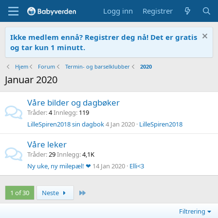
Logg inn
Registrer
Ikke medlem ennå? Registrer deg nå! Det er gratis
og tar kun 1 minutt.
Hjem
Forum
Termin- og barselklubber
2020
Januar 2020
Våre bilder og dagbøker
Tråder
4
Innlegg
119
LilleSpiren2018 sin dagbok
4 Jan 2020
LilleSpiren2018
Våre leker
Tråder
29
Innlegg
4,1K
Ny uke, ny milepæl! ❤
14 Jan 2020
Elli<3
Siste
1 of 30
Neste
Filtrering