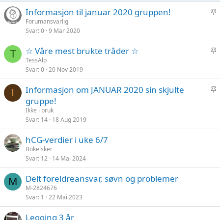
K
Informasjon til januar 2020 gruppen!
l
Forumansvarlig
Svar
0
9 Mar 2020
i
s
K
☆ Våre mest brukte tråder ☆
t
T
l
TessAlp
r
Svar
0
20 Nov 2019
i
e
s
t
K
Informasjon om JANUAR 2020 sin skjulte
t
I
l
gruppe!
r
i
Ikke i bruk
e
s
Svar
14
18 Aug 2019
t
t
hCG-verdier i uke 6/7
r
Bokelsker
e
Svar
12
14 Mai 2024
t
Delt foreldreansvar, søvn og problemer
M
M-2824676
Svar
1
22 Mai 2023
Legging 3 år