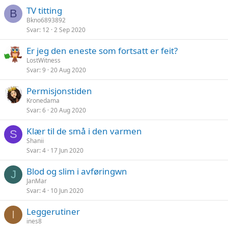
TV titting
B
Bkno6893892
Svar
12
2 Sep 2020
Er jeg den eneste som fortsatt er feit?
LostWitness
Svar
9
20 Aug 2020
Permisjonstiden
Kronedama
Svar
6
20 Aug 2020
Klær til de små i den varmen
S
Shanii
Svar
4
17 Jun 2020
Blod og slim i avføringwn
J
JanMar
Svar
4
10 Jun 2020
Leggerutiner
I
ines8