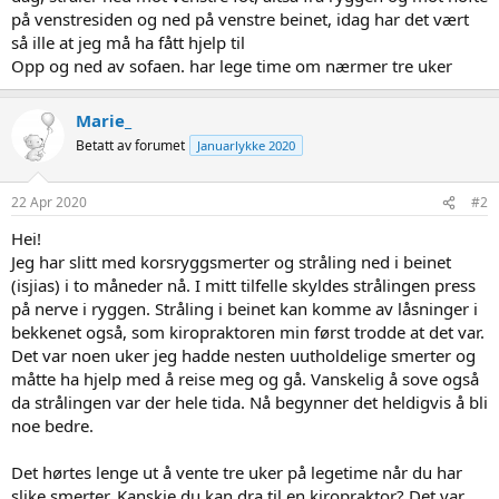
på venstresiden og ned på venstre beinet, idag har det vært
så ille at jeg må ha fått hjelp til
Opp og ned av sofaen. har lege time om nærmer tre uker
Marie_
Betatt av forumet
Januarlykke 2020
22 Apr 2020
#2
Hei!
Jeg har slitt med korsryggsmerter og stråling ned i beinet
(isjias) i to måneder nå. I mitt tilfelle skyldes strålingen press
på nerve i ryggen. Stråling i beinet kan komme av låsninger i
bekkenet også, som kiropraktoren min først trodde at det var.
Det var noen uker jeg hadde nesten uutholdelige smerter og
måtte ha hjelp med å reise meg og gå. Vanskelig å sove også
da strålingen var der hele tida. Nå begynner det heldigvis å bli
noe bedre.
Det hørtes lenge ut å vente tre uker på legetime når du har
slike smerter. Kanskje du kan dra til en kiropraktor? Det var