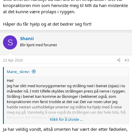
kiropraktoren min som henviste meg til MR da han mistenkte
at det kunne være prolaps i ryggen.
Håper du får hjelp og at det bedrer seg fort!
Shanii
S
Blir kjent med forumet
22 Apr 2020
#3
Marie_ skrev:
Hei!
Jeg har slitt med korsryggsmerter og stråling ned i beinet (isjias) i to
måneder nå. I mitt tilfelle skyldes strålingen press på nerve i ryggen.
Stråling i beinet kan komme av låsninger i bekkenet også, som
kiropraktoren min først trodde at det var. Det var noen uker jeg
hadde nesten uutholdelige smerter og måtte ha hjelp med å reise
meg og gå. Vanskelig å sove også da strålingen var der hele tida. Nå
begynner det heldigvis å bli noe bedre.
Klikk for å utvide …
Det hørtes lenge ut å vente tre uker på legetime når du har slike
Ja har veldig vondt, altså smerten har vært der etter fødselen,