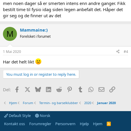
smerter. Kanskje du kan dra til en kiropraktor? Det var
men noen dager så er smerten intens enn andre ganger. Fikk
kiropraktoren min som henviste meg til MR da han mistenkte at det
bestilt time til fysio idag siden legen anbefalt det. Håper det
kunne være prolaps i ryggen.
gir seg og de finner ut av det
Håper du får hjelp og at det bedrer seg fort!
Mammaine:)
M
Forelsket i forumet
1 Mai 2020
#4
Har det helt likt
You must log in or register to reply here.
Facebook
X
Bluesky
LinkedIn
Reddit
Pinterest
Tumblr
WhatsApp
Epost
Link
Del:
Hjem
Forum
Termin- og barselklubber
2020
Januar 2020
Default Style
Norsk
Kontakt oss
Forumregler
Personvern
Hjelp
Hjem
R
S