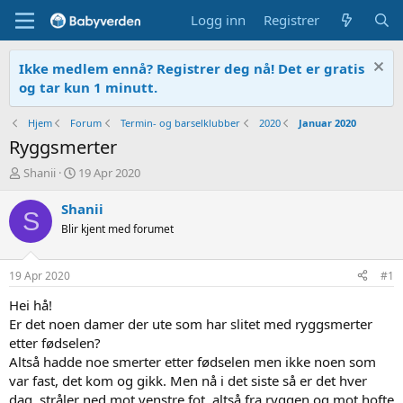
Logg inn
Registrer
Ikke medlem ennå? Registrer deg nå! Det er gratis
og tar kun 1 minutt.
Hjem
Forum
Termin- og barselklubber
2020
Januar 2020
Ryggsmerter
T
O
Shanii
19 Apr 2020
r
p
å
p
Shanii
S
d
r
Blir kjent med forumet
s
e
t
t
a
t
19 Apr 2020
#1
r
e
t
t
Hei hå!
e
Er det noen damer der ute som har slitet med ryggsmerter
r
etter fødselen?
Altså hadde noe smerter etter fødselen men ikke noen som
var fast, det kom og gikk. Men nå i det siste så er det hver
dag, stråler ned mot venstre fot, altså fra ryggen og mot hofte