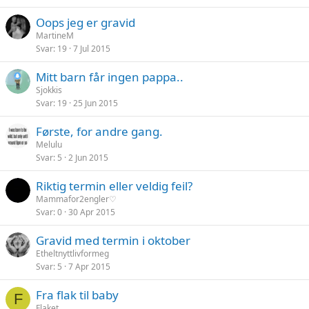
Oops jeg er gravid
MartineM
Svar
19
7 Jul 2015
Mitt barn får ingen pappa..
Sjokkis
Svar
19
25 Jun 2015
Første, for andre gang.
Melulu
Svar
5
2 Jun 2015
Riktig termin eller veldig feil?
Mammafor2engler♡
Svar
0
30 Apr 2015
Gravid med termin i oktober
Etheltnyttlivformeg
Svar
5
7 Apr 2015
Fra flak til baby
F
Flaket