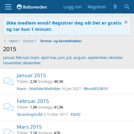
Logg inn
Registrer
Ikke medlem ennå? Registrer deg nå! Det er gratis
og tar kun 1 minutt.
Hjem
Forum
Termin- og barselklubber
2015
Januar
,
februar
,
mars
,
april
mai
,
juni
,
juli
,
august
,
september
,
oktober
,
november
,
desember
.
Januar 2015
Tråder
2,5K
Innlegg
49,3K
Navn - Matilde/Mathilde
16 Jan 2021
Bkno8010610
Februar 2015
Tråder
1,9K
Innlegg
41,9K
Skravlingstråd :)
10 Mar 2017
Eliz92
Mars 2015
Tråder
2,1K
Innlegg
47K