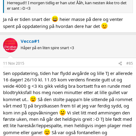
Herregud!! I morgen tidlig er han ute! Ååh, kan nesten ikke tro det
er sant :-D <3
Ja nå er tiden snart der
heier masse på dere og venter
spent på oppdatering på hvordan dere har det
Vecca#1
Håper på en liten spire snart <3
11 Nov 2015
#85
Sen oppdatering, tiden har flydd avgårde og lille TJ er allerede
16 dager! 26/10 kl. 11.05 kom verdens fineste gutt ut og
veide 4000 g <3 Ks gikk veldig bra bortsett fra en runde med
blodtrykksfall hos meg noen minutter etter at lille gullet var
kommet ut..
Så den stolte pappa'n ble sittende på rommet
vårt med TJ på brystkassen frem til at jeg var ferdig sydd, og
kom inn på oppvåkningen
Vi slet litt med ammingen den
første uken, men nå går det heldigvis greit :-D TJ ble født med
ett lite hareskår/leppespalte, men heldigvis ingen plager med
gomme eller gane!
Så var også fontanellen og