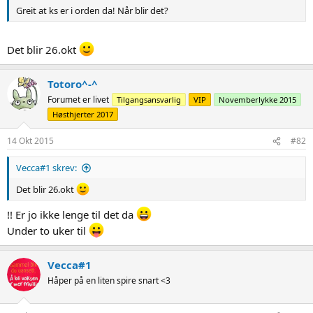
Greit at ks er i orden da! Når blir det?
Det blir 26.okt
Totoro^-^
Forumet er livet
Tilgangsansvarlig
VIP
Novemberlykke 2015
Høsthjerter 2017
14 Okt 2015
#82
Vecca#1 skrev:
Det blir 26.okt
!! Er jo ikke lenge til det da
Under to uker til
Vecca#1
Håper på en liten spire snart <3