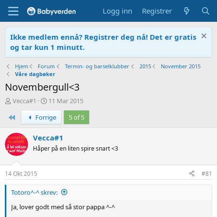
Logg inn
Registrer
Ikke medlem ennå? Registrer deg nå! Det er gratis
og tar kun 1 minutt.
Hjem
Forum
Termin- og barselklubber
2015
November 2015
Våre dagbøker
Novembergull<3
T
O
Vecca#1
11 Mar 2015
r
p
First
Forrige
5 of 5
å
p
d
r
s
e
Vecca#1
t
t
Håper på en liten spire snart <3
a
t
r
e
t
t
14 Okt 2015
#81
e
r
Totoro^-^ skrev:
Ja, lover godt med så stor pappa ^-^