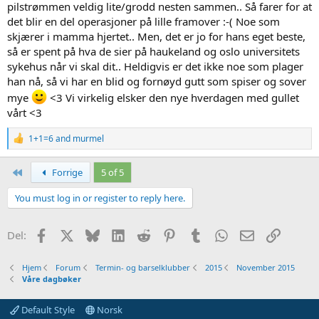
pilstrømmen veldig lite/grodd nesten sammen.. Så farer for at
det blir en del operasjoner på lille framover :-( Noe som
skjærer i mamma hjertet.. Men, det er jo for hans eget beste,
så er spent på hva de sier på haukeland og oslo universitets
sykehus når vi skal dit.. Heldigvis er det ikke noe som plager
han nå, så vi har en blid og fornøyd gutt som spiser og sover
mye
<3 Vi virkelig elsker den nye hverdagen med gullet
vårt <3
R
1+1=6
and
murmel
e
a
First
c
Forrige
5 of 5
t
i
You must log in or register to reply here.
o
n
s
Facebook
X
Bluesky
LinkedIn
Reddit
Pinterest
Tumblr
WhatsApp
Epost
Link
Del:
:
Hjem
Forum
Termin- og barselklubber
2015
November 2015
Våre dagbøker
Default Style
Norsk