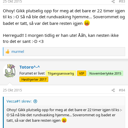
25 Okt 2015
#83
Ohoy! Gikk plutselig opp for meg at det bare er 22 timer igjen
til ks :-O Så nå ble det rundvasking hjemme... Soverommet og
badet er tatt, så var det bare resten igjen
Herregud!! I morgen tidlig er han ute! Ååh, kan nesten ikke
tro det er sant :-D <3
R
murmel
e
a
c
Totoro^-^
t
Forumet er livet
Tilgangsansvarlig
VIP
Novemberlykke 2015
i
o
Høsthjerter 2017
n
s
25 Okt 2015
#84
:
Vecca#1 skrev:
Ohoy! Gikk plutselig opp for meg at det bare er 22 timer igjen til ks :-
O Så nå ble det rundvasking hjemme... Soverommet og badet er
tatt, så var det bare resten igjen