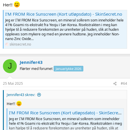
Her!!
I'M FROM Rice Sunscreen (Kort utløpsdato) - SkinSecret.no
Jeg er I´M FROM Rice Sunscreen, en mineral solkrem som inneholder hele
41% Goami ris-ekstrakt fra Yeoju i Sør-Korea. Risekstrakten i meg kan
hjelpe til å redusere forekomsten av urenheter på huden, slik at huden
oppleves som mykere og med en jevnere hudtone. Jeg inneholder Non-
nano Zinc Oxide...
skinsecret.no
Jennifer43
J
Flørter med forumet
Januarlykke 2026
25 Mai 2025
#64
Jennifer43 skrev:
Her!!
I'M FROM Rice Sunscreen (Kort utløpsdato) - SkinSecret.no
Jeg er I´M FROM Rice Sunscreen, en mineral solkrem som inneholder
hele 41% Goami ris-ekstrakt fra Yeoju i Sør-Korea. Risekstrakten i meg
kan hjelpe til å redusere forekomsten av urenheter på huden, slik at