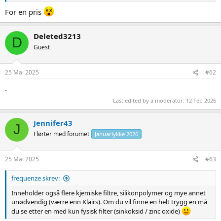
For en pris
Deleted3213
D
Guest
25 Mai 2025
#62
.
Last edited by a moderator:
12 Feb 2026
Jennifer43
J
Flørter med forumet
Januarlykke 2026
25 Mai 2025
#63
frequenze skrev:
Inneholder også flere kjemiske filtre, silikonpolymer og mye annet
unødvendig (værre enn Klairs). Om du vil finne en helt trygg en må
du se etter en med kun fysisk filter (sinkoksid / zinc oxide)