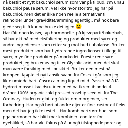
nå bestilt et nytt bakuchiol serum som var på tilbud, I’m unau
bakuchiol pause serum. Vet ikke hvor stor tro jeg har på
bakuchiol, men det er ikke noen reelle alternativer til
retinoider under graviditet/amming egentlig.. må nok bare
glede seg til å kunne bruke det igjen
Har fått noen kviser, typ hormonelle, på kjeveparti/hake/hals,
så har økt på med eksfoliering og produkter med syrer og
andre ingredienser som retter seg mot hud i ubalanse. Bruker
mest produkter som har hydrerende ingredienser i tillegg til
syrer, mye fine produkter på markedet. Eneste rene syre
produktet jeg bruker av og til er Glycolic acid, men det skal
man være forsiktig med i ansiktet. Bruker den mest på
kroppen. Kjøpte et nytt ansiktsvann fra Cosrx i går som jeg
likte umiddelbart, Cosrx calming liquid mild. Passer på å få
hydrert masse i kveldsrutinen med nattkrem iblandet 4
dråper 100% organic cold pressed rosehip seed oil fra The
Ordinary. Huden er glatt og fuktet om morgenen, ser
forbedring. Har også hørt at andre oljer er fine, castor oil f.eks
men det har jeg ikke testet… Har kombinert/tørr hud, som
pga.hormoner har blitt mer kombinert enn tørr for
øyeblikket, så har økt fokus på å unngå tilstoppede porer og