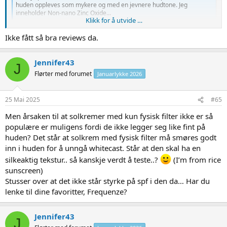
huden oppleves som mykere og med en jevnere hudtone. Jeg
inneholder Non-nano Zinc Oxide...
Klikk for å utvide …
skinsecret.no
Ikke fått så bra reviews da.
Jennifer43
J
Flørter med forumet
Januarlykke 2026
25 Mai 2025
#65
Men årsaken til at solkremer med kun fysisk filter ikke er så
populære er muligens fordi de ikke legger seg like fint på
huden? Det står at solkrem med fysisk filter må smøres godt
inn i huden for å unngå whitecast. Står at den skal ha en
silkeaktig tekstur.. så kanskje verdt å teste..?
(I’m from rice
sunscreen)
Stusser over at det ikke står styrke på spf i den da… Har du
lenke til dine favoritter, Frequenze?
Jennifer43
J