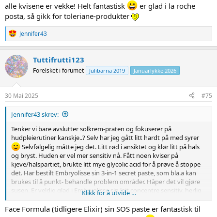
alle kvisene er vekke! Helt fantastisk
er glad i la roche
posta, så gikk for toleriane-produkter
R
Jennifer43
e
a
c
Tuttifrutti123
t
Forelsket i forumet
Julibarna 2019
Januarlykke 2026
i
o
n
s
30 Mai 2025
#75
:
Jennifer43 skrev:
Tenker vi bare avslutter solkrem-praten og fokuserer på
hudpleierutiner kanskje..? Selv har jeg gått litt hardt på med syrer
Selvfølgelig måtte jeg det. Litt rød i ansiktet og klør litt på hals
og bryst. Huden er vel mer sensitiv nå. Fått noen kviser på
kjeve/halspartiet, brukte litt mye glycolic acid for å prøve å stoppe
det. Har bestilt Embryolisse sin 3-in-1 secret paste, som bla.a kan
brukes til å punkt- behandle problem områder. Håper det vil gjøre
susen. Er veldig glad i Embryolisse sin lait concentre sensitiv, herlig
Klikk for å utvide …
multiprodukt uten parfyme. Mye bra fransk hudpleie, f.eks La Roche
Posay. Lenke til 3-in-1 secret paste:
Face Formula (tidligere Elixir) sin SOS paste er fantastisk til