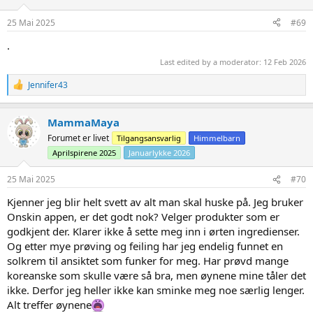
25 Mai 2025
#69
.
Last edited by a moderator:
12 Feb 2026
R
Jennifer43
e
a
c
MammaMaya
t
Forumet er livet
Tilgangsansvarlig
Himmelbarn
i
o
Aprilspirene 2025
Januarlykke 2026
n
s
25 Mai 2025
#70
:
Kjenner jeg blir helt svett av alt man skal huske på. Jeg bruker
Onskin appen, er det godt nok? Velger produkter som er
godkjent der. Klarer ikke å sette meg inn i ørten ingredienser.
Og etter mye prøving og feiling har jeg endelig funnet en
solkrem til ansiktet som funker for meg. Har prøvd mange
koreanske som skulle være så bra, men øynene mine tåler det
ikke. Derfor jeg heller ikke kan sminke meg noe særlig lenger.
Alt treffer øynene