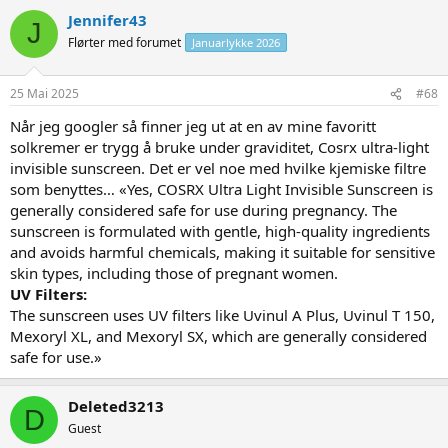
Jennifer43
J
Flørter med forumet
Januarlykke 2026
25 Mai 2025
#68
Når jeg googler så finner jeg ut at en av mine favoritt
solkremer er trygg å bruke under graviditet, Cosrx ultra-light
invisible sunscreen. Det er vel noe med hvilke kjemiske filtre
som benyttes… «Yes, COSRX Ultra Light Invisible Sunscreen is
generally considered safe for use during pregnancy. The
sunscreen is formulated with gentle, high-quality ingredients
and avoids harmful chemicals, making it suitable for sensitive
skin types, including those of pregnant women.
UV Filters:
The sunscreen uses UV filters like Uvinul A Plus, Uvinul T 150,
Mexoryl XL, and Mexoryl SX, which are generally considered
safe for use.»
Deleted3213
D
Guest