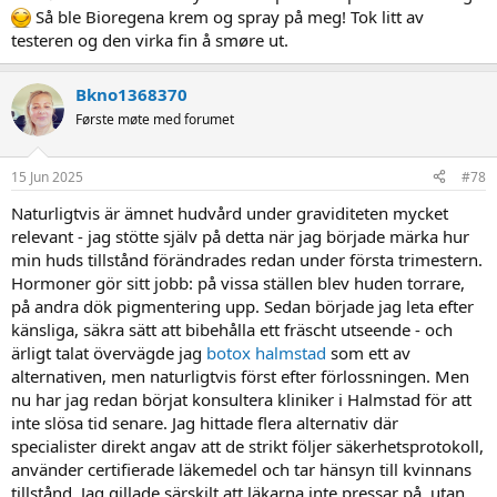
Så ble Bioregena krem og spray på meg! Tok litt av
testeren og den virka fin å smøre ut.
Bkno1368370
Første møte med forumet
15 Jun 2025
#78
Naturligtvis är ämnet hudvård under graviditeten mycket
relevant - jag stötte själv på detta när jag började märka hur
min huds tillstånd förändrades redan under första trimestern.
Hormoner gör sitt jobb: på vissa ställen blev huden torrare,
på andra dök pigmentering upp. Sedan började jag leta efter
känsliga, säkra sätt att bibehålla ett fräscht utseende - och
ärligt talat övervägde jag
botox halmstad
som ett av
alternativen, men naturligtvis först efter förlossningen. Men
nu har jag redan börjat konsultera kliniker i Halmstad för att
inte slösa tid senare. Jag hittade flera alternativ där
specialister direkt angav att de strikt följer säkerhetsprotokoll,
använder certifierade läkemedel och tar hänsyn till kvinnans
tillstånd. Jag gillade särskilt att läkarna inte pressar på, utan