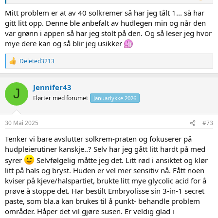
Mitt problem er at av 40 solkremer så har jeg tålt 1... så har
gitt litt opp. Denne ble anbefalt av hudlegen min og når den
var grønn i appen så har jeg stolt på den. Og så leser jeg hvor
mye dere kan og så blir jeg usikker
R
Deleted3213
e
a
c
Jennifer43
J
t
Flørter med forumet
Januarlykke 2026
i
o
n
s
30 Mai 2025
#73
:
Tenker vi bare avslutter solkrem-praten og fokuserer på
hudpleierutiner kanskje..? Selv har jeg gått litt hardt på med
syrer
Selvfølgelig måtte jeg det. Litt rød i ansiktet og klør
litt på hals og bryst. Huden er vel mer sensitiv nå. Fått noen
kviser på kjeve/halspartiet, brukte litt mye glycolic acid for å
prøve å stoppe det. Har bestilt Embryolisse sin 3-in-1 secret
paste, som bla.a kan brukes til å punkt- behandle problem
områder. Håper det vil gjøre susen. Er veldig glad i