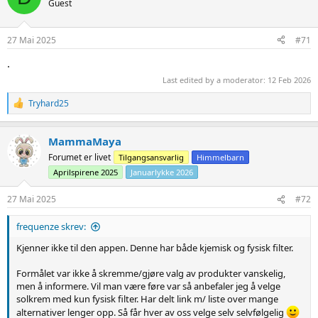
Guest
i
o
n
s
27 Mai 2025
#71
:
.
Last edited by a moderator:
12 Feb 2026
R
Tryhard25
e
a
c
MammaMaya
t
Forumet er livet
Tilgangsansvarlig
Himmelbarn
i
o
Aprilspirene 2025
Januarlykke 2026
n
s
27 Mai 2025
#72
:
frequenze skrev:
Kjenner ikke til den appen. Denne har både kjemisk og fysisk filter.
Formålet var ikke å skremme/gjøre valg av produkter vanskelig,
men å informere. Vil man være føre var så anbefaler jeg å velge
solkrem med kun fysisk filter. Har delt link m/ liste over mange
alternativer lenger opp. Så får hver av oss velge selv selvfølgelig