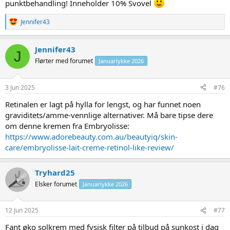
punktbehandling! Inneholder 10% Svovel
Embryolisse 3-in-1 Secret Paste 100 ml
Den ultimate multi-tasking pleien mot pigmentflekker: 3-
R
Jennifer43
i-1 Secret Paste. 3-i-1 Secret Paste kan brukes på tre
e
forskjellige måter: - Lokalt på kvisene for å tørke dem ut
a
over natten.- Som en rensende maske. Bruk den 2-3
c
Jennifer43
ganger i uken for å rense huden.- Som daglig rens.
J
t
www.kicks.no
Flørter med forumet
Januarlykke 2026
i
o
n
s
3 Jun 2025
#76
:
Retinalen er lagt på hylla for lengst, og har funnet noen
graviditets/amme-vennlige alternativer. Må bare tipse dere
om denne kremen fra Embryolisse:
https://www.adorebeauty.com.au/beautyiq/skin-
care/embryolisse-lait-creme-retinol-like-review/
Tryhard25
Elsker forumet
Januarlykke 2026
12 Jun 2025
#77
Fant øko solkrem med fysisk filter på tilbud på sunkost i dag