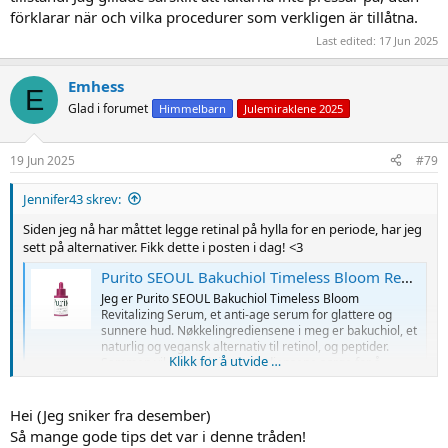
förklarar när och vilka procedurer som verkligen är tillåtna.
Last edited:
17 Jun 2025
Emhess
E
Glad i forumet
Himmelbarn
Julemiraklene 2025
19 Jun 2025
#79
Jennifer43 skrev:
Siden jeg nå har måttet legge retinal på hylla for en periode, har jeg
sett på alternativer. Fikk dette i posten i dag! <3
Purito SEOUL Bakuchiol Timeless Bloom Revitalizing Serum - SkinSecret.no
Jeg er Purito SEOUL Bakuchiol Timeless Bloom
Revitalizing Serum, et anti-age serum for glattere og
sunnere hud. Nøkkelingrediensene i meg er bakuchiol, et
naturlig og vegansk alternativ til retinol, og peptider.
Klikk for å utvide …
Sammen vil disse aktive ingrediensene sørge for å
redusere rynker, fine linjer og...
skinsecret.no
Hei (Jeg sniker fra desember)
Så mange gode tips det var i denne tråden!
Spent på å teste