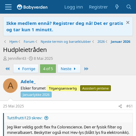
Logg inn
Registrer
Ikke medlem ennå? Registrer deg nå! Det er gratis
og tar kun 1 minutt.
Hjem
Forum
Nyeste termin og barselklubber
2026
Januar 2026
Hudpleietråden
T
O
Jennifer43
8 Mai 2025
r
p
First
Siste
Forrige
4 of 5
Neste
å
p
d
r
s
e
Adele_
A
t
t
Elsker forumet
Tilgangsansvarlig
Assistert-jentene
a
t
Januarlykke 2026
r
e
t
t
25 Mai 2025
#61
e
r
Tuttifrutti123 skrev:
Jeg liker veldig godt flex fra Colorescience. Den er fysisk filter og
mineralbasert. Beskytter også mot Hev-lys (blått lys fra elektronikk).