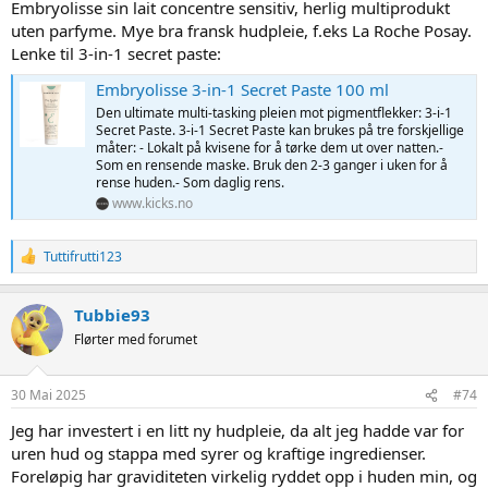
Embryolisse sin lait concentre sensitiv, herlig multiprodukt
uten parfyme. Mye bra fransk hudpleie, f.eks La Roche Posay.
Lenke til 3-in-1 secret paste:
Embryolisse 3-in-1 Secret Paste 100 ml
Den ultimate multi-tasking pleien mot pigmentflekker: 3-i-1
Secret Paste. 3-i-1 Secret Paste kan brukes på tre forskjellige
måter: - Lokalt på kvisene for å tørke dem ut over natten.-
Som en rensende maske. Bruk den 2-3 ganger i uken for å
rense huden.- Som daglig rens.
www.kicks.no
R
Tuttifrutti123
e
a
c
Tubbie93
t
Flørter med forumet
i
o
n
s
30 Mai 2025
#74
:
Jeg har investert i en litt ny hudpleie, da alt jeg hadde var for
uren hud og stappa med syrer og kraftige ingredienser.
Foreløpig har graviditeten virkelig ryddet opp i huden min, og