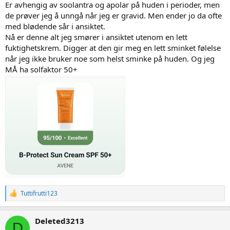
Er avhengig av soolantra og apolar på huden i perioder, men
de prøver jeg å unngå når jeg er gravid. Men ender jo da ofte
med blødende sår i ansiktet.
Nå er denne alt jeg smører i ansiktet utenom en lett
fuktighetskrem. Digger at den gir meg en lett sminket følelse
når jeg ikke bruker noe som helst sminke på huden. Og jeg
MÅ ha solfaktor 50+
R
Tuttifrutti123
e
a
c
Deleted3213
D
t