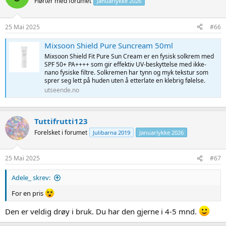
Flørter med forumet
Januarlykke 2026
25 Mai 2025
#66
Mixsoon Shield Pure Suncream 50ml
Mixsoon Shield Fit Pure Sun Cream er en fysisk solkrem med
SPF 50+ PA++++ som gir effektiv UV-beskyttelse med ikke-
nano fysiske filtre. Solkremen har tynn og myk tekstur som
sprer seg lett på huden uten å etterlate en klebrig følelse.
utseende.no
Tuttifrutti123
Forelsket i forumet
Julibarna 2019
Januarlykke 2026
25 Mai 2025
#67
Adele_ skrev:
For en pris
Den er veldig drøy i bruk. Du har den gjerne i 4-5 mnd.