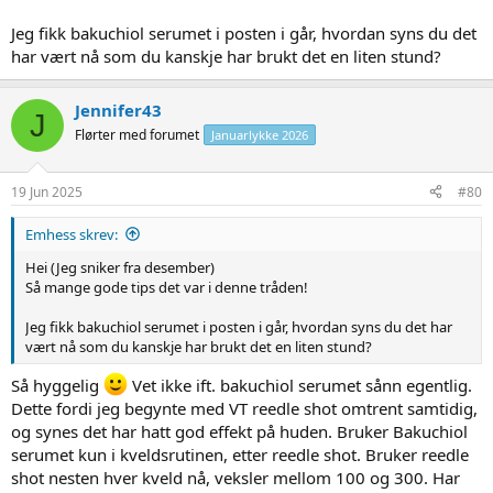
Noen som har brukt bakuchiol, eller allerede bruker det?
Jeg fikk bakuchiol serumet i posten i går, hvordan syns du det
har vært nå som du kanskje har brukt det en liten stund?
Jennifer43
J
Flørter med forumet
Januarlykke 2026
19 Jun 2025
#80
Emhess skrev:
Hei (Jeg sniker fra desember)
Så mange gode tips det var i denne tråden!
Jeg fikk bakuchiol serumet i posten i går, hvordan syns du det har
vært nå som du kanskje har brukt det en liten stund?
Så hyggelig
Vet ikke ift. bakuchiol serumet sånn egentlig.
Dette fordi jeg begynte med VT reedle shot omtrent samtidig,
og synes det har hatt god effekt på huden. Bruker Bakuchiol
serumet kun i kveldsrutinen, etter reedle shot. Bruker reedle
shot nesten hver kveld nå, veksler mellom 100 og 300. Har