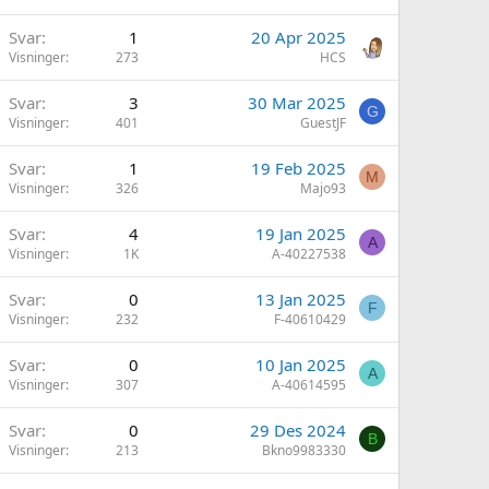
Svar
1
20 Apr 2025
Visninger
273
HCS
Svar
3
30 Mar 2025
G
Visninger
401
GuestJF
Svar
1
19 Feb 2025
M
Visninger
326
Majo93
Svar
4
19 Jan 2025
A
Visninger
1K
A-40227538
Svar
0
13 Jan 2025
F
Visninger
232
F-40610429
Svar
0
10 Jan 2025
A
Visninger
307
A-40614595
Svar
0
29 Des 2024
B
Visninger
213
Bkno9983330