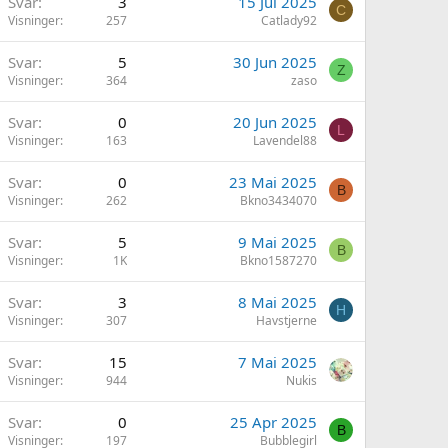
Svar
3
15 Jul 2025
C
Visninger
257
Catlady92
Svar
5
30 Jun 2025
Z
Visninger
364
zaso
Svar
0
20 Jun 2025
L
Visninger
163
Lavendel88
Svar
0
23 Mai 2025
B
Visninger
262
Bkno3434070
Svar
5
9 Mai 2025
B
Visninger
1K
Bkno1587270
Svar
3
8 Mai 2025
H
Visninger
307
Havstjerne
Svar
15
7 Mai 2025
Visninger
944
Nukis
Svar
0
25 Apr 2025
B
Visninger
197
Bubblegirl