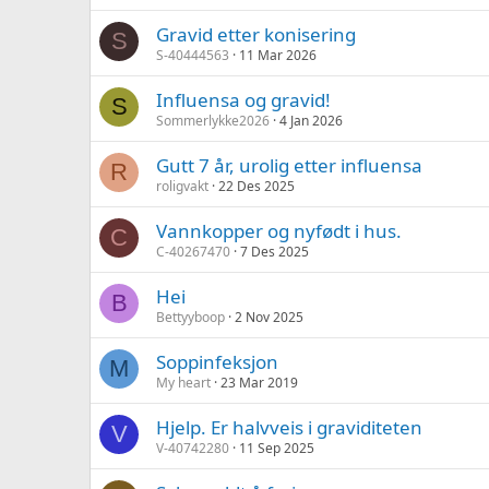
Gravid etter konisering
S
S-40444563
11 Mar 2026
Influensa og gravid!
S
Sommerlykke2026
4 Jan 2026
Gutt 7 år, urolig etter influensa
R
roligvakt
22 Des 2025
Vannkopper og nyfødt i hus.
C
C-40267470
7 Des 2025
Hei
B
Bettyyboop
2 Nov 2025
Soppinfeksjon
M
My heart
23 Mar 2019
Hjelp. Er halvveis i graviditeten
V
V-40742280
11 Sep 2025