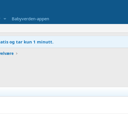
r
Babyverden-appen
atis og tar kun 1 minutt.
velvære