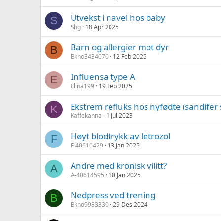
Utvekst i navel hos baby
S
Shg
18 Apr 2025
Barn og allergier mot dyr
B
Bkno3434070
12 Feb 2025
Influensa type A
E
Elina199
19 Feb 2025
Ekstrem refluks hos nyfødte (sandifer
K
Kaffekanna
1 Jul 2023
Høyt blodtrykk av letrozol
F
F-40610429
13 Jan 2025
Andre med kronisk vilitt?
A
A-40614595
10 Jan 2025
Nedpress ved trening
B
Bkno9983330
29 Des 2024