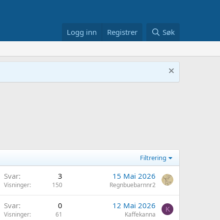
Logg inn
Registrer
Søk
Filtrering
Svar
3
15 Mai 2026
Visninger
150
Regnbuebarnnr2
Svar
0
12 Mai 2026
K
Visninger
61
Kaffekanna