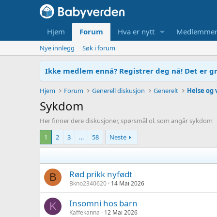
Hjem
Forum
Hva er nytt
Medlemme
Nye innlegg
Søk i forum
Ikke medlem ennå? Registrer deg nå! Det er gr
Hjem
Forum
Generell diskusjon
Generelt
Helse og 
Sykdom
Her finner dere diskusjoner, spørsmål ol. som angår sykdom
1
2
3
…
58
Neste
Rød prikk nyfødt
B
Bkno2340620
14 Mai 2026
Insomni hos barn
K
Kaffekanna
12 Mai 2026