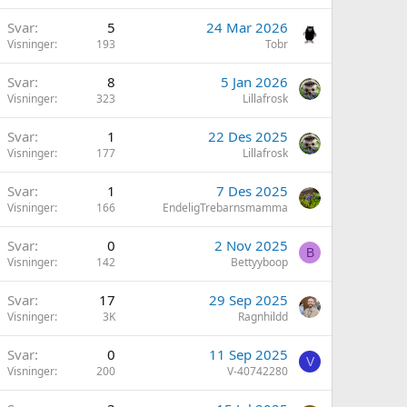
Svar
5
24 Mar 2026
Visninger
193
Tobr
Svar
8
5 Jan 2026
Visninger
323
Lillafrosk
Svar
1
22 Des 2025
Visninger
177
Lillafrosk
Svar
1
7 Des 2025
Visninger
166
EndeligTrebarnsmamma
Svar
0
2 Nov 2025
B
Visninger
142
Bettyyboop
Svar
17
29 Sep 2025
Visninger
3K
Ragnhildd
Svar
0
11 Sep 2025
V
Visninger
200
V-40742280