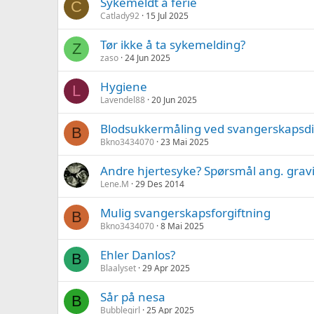
Sykemeldt å ferie
C
Catlady92
15 Jul 2025
Tør ikke å ta sykemelding?
Z
zaso
24 Jun 2025
Hygiene
L
Lavendel88
20 Jun 2025
Blodsukkermåling ved svangerskapsd
B
Bkno3434070
23 Mai 2025
Andre hjertesyke? Spørsmål ang. gravid
Lene.M
29 Des 2014
Mulig svangerskapsforgiftning
B
Bkno3434070
8 Mai 2025
Ehler Danlos?
B
Blaalyset
29 Apr 2025
Sår på nesa
B
Bubblegirl
25 Apr 2025