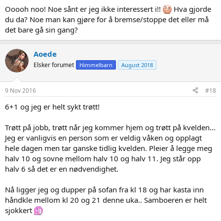
Ooooh noo! Noe sånt er jeg ikke interessert i!!
Hva gjorde
du da? Noe man kan gjøre for å bremse/stoppe det eller må
det bare gå sin gang?
Aoede
Elsker forumet
Himmelbarn
August 2018
9 Nov 2016
#18
6+1 og jeg er helt sykt trøtt!
Trøtt på jobb, trøtt når jeg kommer hjem og trøtt på kvelden...
Jeg er vanligvis en person som er veldig våken og opplagt
hele dagen men tar ganske tidlig kvelden. Pleier å legge meg
halv 10 og sovne mellom halv 10 og halv 11. Jeg står opp
halv 6 så det er en nødvendighet.
Nå ligger jeg og dupper på sofan fra kl 18 og har kasta inn
håndkle mellom kl 20 og 21 denne uka.. Samboeren er helt
sjokkert