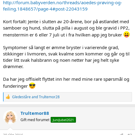
http://forum.babyverden.no/threads/aoedes-prøving-og-
feiling.1848657/page-4#post-22043159
Kort fortalt: Jente i slutten av 20-årene, bor på østlandet med
samboer og hund, slutta på pilla i august og ble gravid i PP2,
menstermin er 6 eller 7 juli ut i fra hvilken app jeg bruker
Symptomer så langt er ømme bryster i varierende grad,
stikkinger i livmoren, svak kvalme som kommer og går og til
tider litt svak halsbrann og noen netter har jeg helt syke
drømmer.
Da har jeg offisielt flyttet inn her med mine rare spørsmål og
funderinger
R
Gledeståre
and
Trultemor28
e
a
c
Trultemor88
t
Gift med forumet
JuniJubel2021
i
o
n
s