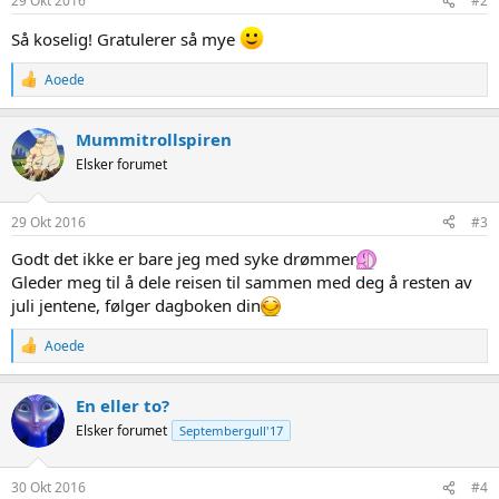
29 Okt 2016
#2
:
Så koselig! Gratulerer så mye
R
Aoede
e
a
c
Mummitrollspiren
t
Elsker forumet
i
o
n
s
29 Okt 2016
#3
:
Godt det ikke er bare jeg med syke drømmer
Gleder meg til å dele reisen til sammen med deg å resten av
juli jentene, følger dagboken din
R
Aoede
e
a
c
En eller to?
t
Elsker forumet
Septembergull'17
i
o
n
s
30 Okt 2016
#4