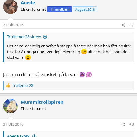
Aoede
Elsker forumet
Himmelbarn
August 2018
31 Okt 2016
#7
Trultemor28 skrev:
Det er vel egentlig anbefalt å stoppe å teste når man han fått positiv
test for å unngå unødvendig bekymring
alt er nok helt som det
skal være
Ja.. men det er så vanskelig å la vær
R
Trultemor28
e
a
c
Mummitrollspiren
t
Elsker forumet
i
o
n
s
31 Okt 2016
#8
:
Aoede skrev: