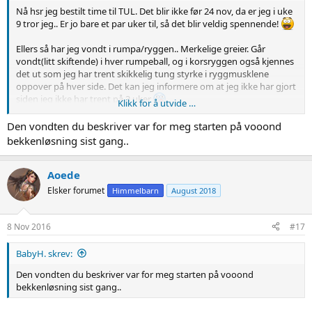
Nå hsr jeg bestilt time til TUL. Det blir ikke før 24 nov, da er jeg i uke
9 tror jeg.. Er jo bare et par uker til, så det blir veldig spennende!
Ellers så har jeg vondt i rumpa/ryggen.. Merkelige greier. Går
vondt(litt skiftende) i hver rumpeball, og i korsryggen også kjennes
det ut som jeg har trent skikkelig tung styrke i ryggmusklene
oppover på hver side. Det kan jeg informere om at jeg ikke har gjort
siden jeg ikke har trent på 3 uker
Klikk for å utvide …
Det hjelper ikke akkurat at jeg må stramme alle musklene i kroppen
Den vondten du beskriver var for meg starten på vooond
for å ikke gå på trynet ute pga den dumme snøen og isen som
bekkenløsning sist gang..
plutselig bestemte seg for å komme..
Det eneste som hjelper er å ligge i fosterstilling. Måtte til og med
Aoede
sovne i fosterstilling i går kveld! Jeg som egentlig bare får sovnet på
Elsker forumet
Himmelbarn
August 2018
magen
Jaja, nok syting for i dag
8 Nov 2016
#17
BabyH. skrev:
Den vondten du beskriver var for meg starten på vooond
bekkenløsning sist gang..