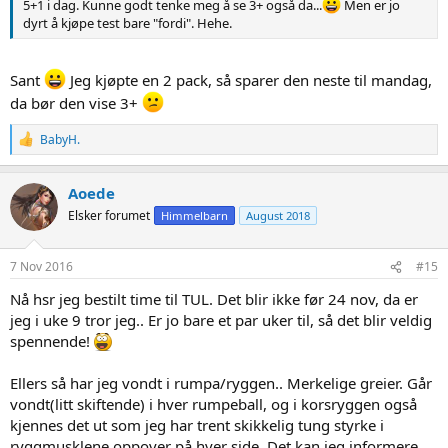
5+1 i dag. Kunne godt tenke meg å se 3+ også da...
Men er jo
dyrt å kjøpe test bare "fordi". Hehe.
Sant
Jeg kjøpte en 2 pack, så sparer den neste til mandag,
da bør den vise 3+
R
BabyH.
e
a
c
Aoede
t
Elsker forumet
Himmelbarn
August 2018
i
o
n
s
7 Nov 2016
#15
:
Nå hsr jeg bestilt time til TUL. Det blir ikke før 24 nov, da er
jeg i uke 9 tror jeg.. Er jo bare et par uker til, så det blir veldig
spennende!
Ellers så har jeg vondt i rumpa/ryggen.. Merkelige greier. Går
vondt(litt skiftende) i hver rumpeball, og i korsryggen også
kjennes det ut som jeg har trent skikkelig tung styrke i
ryggmusklene oppover på hver side. Det kan jeg informere