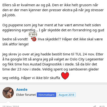
Ellers så er kvalmen av og på. Den er ikke helt grusom når
den er der men kjenner den presser ekstra på når jeg stresser
på jobb.
Og puppene som jeg har ment at har vært ømme helt siden
eggløsning egentlig... I går skjedde det en forrandring og gud
bedre så vondt!
Hva skjedde?? Håper det ikke skal være
slik altfor lenge!
Jeg skrev jo over at jeg hadde bestilt time til TUL 24 nov. Etter
å ha googla litt så angra jeg på valget av Oslo City Legesenter
og fikk time hos Austad Diagnostikk i stede. Så da blir det
time der 23 nov i stede. Veldig spent og samboeren gleder
seg veldig. Håper vi ikke blir skuffa
Aoede
Elsker forumet
Himmelbarn
August 2018
15 Nov 2016
#19