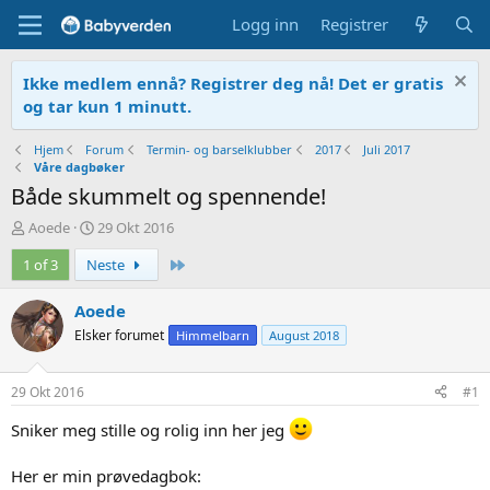
Logg inn
Registrer
Ikke medlem ennå? Registrer deg nå! Det er gratis
og tar kun 1 minutt.
Hjem
Forum
Termin- og barselklubber
2017
Juli 2017
Våre dagbøker
Både skummelt og spennende!
T
O
Aoede
29 Okt 2016
r
p
Siste
1 of 3
Neste
å
p
d
r
s
e
Aoede
t
t
Elsker forumet
Himmelbarn
August 2018
a
t
r
e
t
t
29 Okt 2016
#1
e
r
Sniker meg stille og rolig inn her jeg
Her er min prøvedagbok: