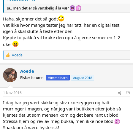
Ja.. men det er så vanskelig å la vær
Haha, skjønner det så godt
Vet ikke hvor mange tester jeg har tatt, har en digital test
igjen å skal slutte å teste etter den.
Kjøpte to pakk å vil bruke den opp å gjerne se mer en 1-2
uker
R
Aoede
e
a
c
Aoede
t
Elsker forumet
Himmelbarn
August 2018
i
o
n
s
1 Nov 2016
#9
:
I dag har jeg vært skikkelig stiv i korsryggen og hatt
murringer i magen, og når jeg var i butikken etter jobb så
kjentes det ut som mensen kom og det bare rant ut blod.
Stressa hjem og rev av meg buksa, men ikke noe blod
Snakk om å være hysterisk!