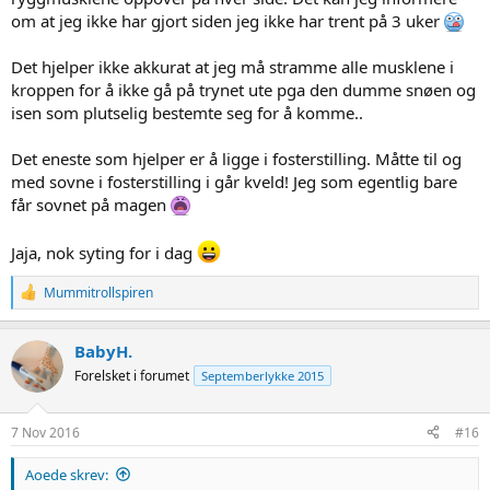
om at jeg ikke har gjort siden jeg ikke har trent på 3 uker
Det hjelper ikke akkurat at jeg må stramme alle musklene i
kroppen for å ikke gå på trynet ute pga den dumme snøen og
isen som plutselig bestemte seg for å komme..
Det eneste som hjelper er å ligge i fosterstilling. Måtte til og
med sovne i fosterstilling i går kveld! Jeg som egentlig bare
får sovnet på magen
Jaja, nok syting for i dag
R
Mummitrollspiren
e
a
c
BabyH.
t
Forelsket i forumet
Septemberlykke 2015
i
o
n
s
7 Nov 2016
#16
:
Aoede skrev: