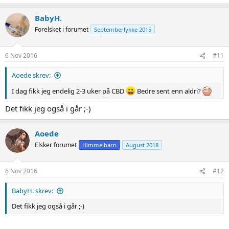
a
c
BabyH.
t
Forelsket i forumet
Septemberlykke 2015
i
o
n
s
6 Nov 2016
#11
:
Aoede skrev:
I dag fikk jeg endelig 2-3 uker på CBD
Bedre sent enn aldri?
Det fikk jeg også i går ;-)
Aoede
Elsker forumet
Himmelbarn
August 2018
6 Nov 2016
#12
BabyH. skrev:
Det fikk jeg også i går ;-)