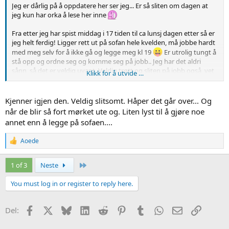
Jeg er dårlig på å oppdatere her ser jeg... Er så sliten om dagen at
jeg kun har orka å lese her inne
Fra etter jeg har spist middag i 17 tiden til ca lunsj dagen etter så er
jeg helt ferdig! Ligger rett ut på sofan hele kvelden, må jobbe hardt
med meg selv for å ikke gå og legge meg kl 19
Er utrolig tungt å
stå opp og ordne seg og komme seg på jobb.. Jeg har det aldri
sånn, så det er veldig uvant. Veldig trøtt og sliten på jobb også, vet
Klikk for å utvide …
ikke helt hvordan jeg kommer meg igjennom dagene men det går
på et vis
Kjenner igjen den. Veldig slitsomt. Håper det går over... Og
7+0 i dag
når de blir så fort mørket ute og. Liten lyst til å gjøre noe
annet enn å legge på sofaen....
R
Aoede
e
a
c
Siste
1 of 3
Neste
t
i
You must log in or register to reply here.
o
n
s
Facebook
X
Bluesky
LinkedIn
Reddit
Pinterest
Tumblr
WhatsApp
Epost
Link
Del:
: