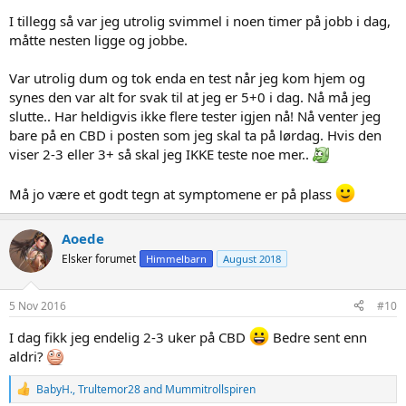
I tillegg så var jeg utrolig svimmel i noen timer på jobb i dag,
måtte nesten ligge og jobbe.
Var utrolig dum og tok enda en test når jeg kom hjem og
synes den var alt for svak til at jeg er 5+0 i dag. Nå må jeg
slutte.. Har heldigvis ikke flere tester igjen nå! Nå venter jeg
bare på en CBD i posten som jeg skal ta på lørdag. Hvis den
viser 2-3 eller 3+ så skal jeg IKKE teste noe mer..
Må jo være et godt tegn at symptomene er på plass
Aoede
Elsker forumet
Himmelbarn
August 2018
5 Nov 2016
#10
I dag fikk jeg endelig 2-3 uker på CBD
Bedre sent enn
aldri?
R
BabyH.
,
Trultemor28
and
Mummitrollspiren
e