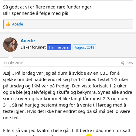
:
Så godt at vi er flere med rare funderinger!
Blir spennende å følge med på!
R
Aoede
e
a
c
Aoede
t
Elsker forumet
Himmelbarn
August 2018
i
o
n
s
31 Okt 2016
#5
:
Æsj... På lørdag var jeg så dum å svidde av en CBD for å
sjekke om det hadde endret seg fra 1-2 uker. Testet 1-2 uker
på tirsdag og IKM var på fredag. Den viste fortsatt 1-2 uker
og da ble jeg selvfølgelig skuffa og bekymra. Synes alle andre
som skriver og har kommet like langt får minst 2-3 og noen
3+.. Så nå har jeg bestemt meg for å vente til lørdag med å
teste igjen. Hvis det ikke har endret seg da så må det jo være
noe feil..
Ellers så var jeg kvalm i hele går. Litt bedre i dag men fortsatt