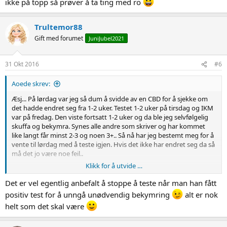
ikke på topp så prøver å ta ting med ro
Trultemor88
Gift med forumet
JuniJubel2021
31 Okt 2016
#6
Aoede skrev:
Æsj... På lørdag var jeg så dum å svidde av en CBD for å sjekke om
det hadde endret seg fra 1-2 uker. Testet 1-2 uker på tirsdag og IKM
var på fredag. Den viste fortsatt 1-2 uker og da ble jeg selvfølgelig
skuffa og bekymra. Synes alle andre som skriver og har kommet
like langt får minst 2-3 og noen 3+.. Så nå har jeg bestemt meg for å
vente til lørdag med å teste igjen. Hvis det ikke har endret seg da så
må det jo være noe feil..
Klikk for å utvide …
Ellers så var jeg kvalm i hele går. Litt bedre i dag men fortsatt ikke på
topp så prøver å ta ting med ro
Det er vel egentlig anbefalt å stoppe å teste når man han fått
positiv test for å unngå unødvendig bekymring
alt er nok
helt som det skal være