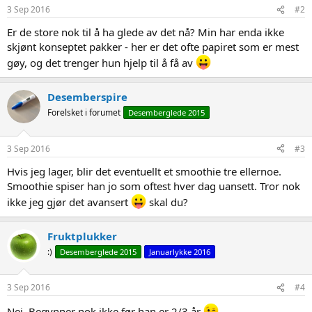
3 Sep 2016
#2
Er de store nok til å ha glede av det nå? Min har enda ikke
skjønt konseptet pakker - her er det ofte papiret som er mest
gøy, og det trenger hun hjelp til å få av
Desemberspire
Forelsket i forumet
Desemberglede 2015
3 Sep 2016
#3
Hvis jeg lager, blir det eventuellt et smoothie tre ellernoe.
Smoothie spiser han jo som oftest hver dag uansett. Tror nok
ikke jeg gjør det avansert
skal du?
Fruktplukker
:)
Desemberglede 2015
Januarlykke 2016
3 Sep 2016
#4
Nei. Begynner nok ikke før han er 2/3 år