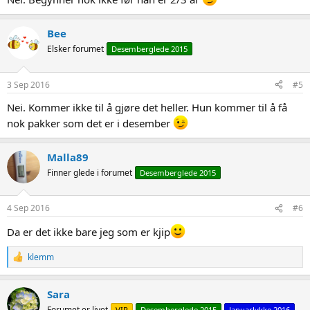
Bee
Elsker forumet
Desemberglede 2015
3 Sep 2016
#5
Nei. Kommer ikke til å gjøre det heller. Hun kommer til å få
nok pakker som det er i desember
Malla89
Finner glede i forumet
Desemberglede 2015
4 Sep 2016
#6
Da er det ikke bare jeg som er kjip
R
klemm
e
a
c
Sara
t
Forumet er livet
VIP
Desemberglede 2015
Januarlykke 2016