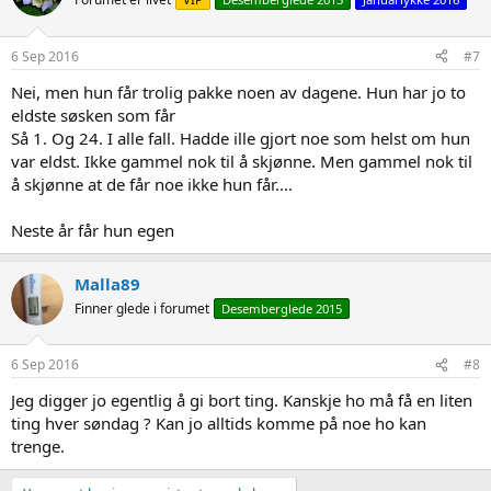
i
o
n
s
6 Sep 2016
#7
:
Nei, men hun får trolig pakke noen av dagene. Hun har jo to
eldste søsken som får
Så 1. Og 24. I alle fall. Hadde ille gjort noe som helst om hun
var eldst. Ikke gammel nok til å skjønne. Men gammel nok til
å skjønne at de får noe ikke hun får....
Neste år får hun egen
Malla89
Finner glede i forumet
Desemberglede 2015
6 Sep 2016
#8
Jeg digger jo egentlig å gi bort ting. Kanskje ho må få en liten
ting hver søndag ? Kan jo alltids komme på noe ho kan
trenge.