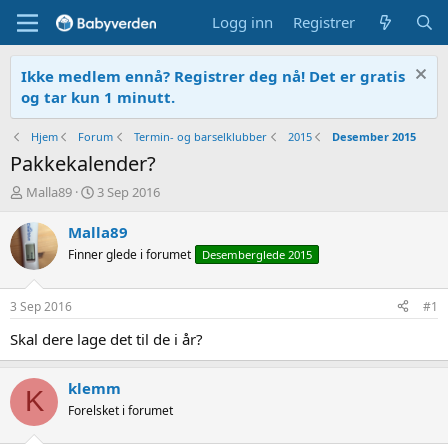
Logg inn
Registrer
Ikke medlem ennå? Registrer deg nå! Det er gratis
og tar kun 1 minutt.
Hjem
Forum
Termin- og barselklubber
2015
Desember 2015
Pakkekalender?
T
O
Malla89
3 Sep 2016
r
p
å
p
Malla89
d
r
Finner glede i forumet
Desemberglede 2015
s
e
t
t
a
t
3 Sep 2016
#1
r
e
t
t
Skal dere lage det til de i år?
e
r
klemm
K
Forelsket i forumet