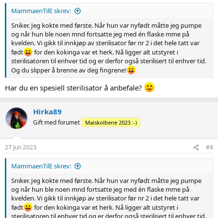
MammaenTilE skrev:
Sniker. Jeg kokte med første. Når hun var nyfødt måtte jeg pumpe
og når hun ble noen mnd fortsatte jeg med én flaske mme på
kvelden. Vi gikk til innkjøp av sterilisator før nr 2 i det hele tatt var
født
for den kokinga var et herk. Nå ligger alt utstyret i
sterilisatoren til enhver tid og er derfor også sterilisert til enhver tid.
Og du slipper å brenne av deg fingrene!
Har du en spesiell sterilisator å anbefale?
Hirka89
Gift med forumet
Maiskolbene 2023 :-)
27 Jun 2023
#4
MammaenTilE skrev:
Sniker. Jeg kokte med første. Når hun var nyfødt måtte jeg pumpe
og når hun ble noen mnd fortsatte jeg med én flaske mme på
kvelden. Vi gikk til innkjøp av sterilisator før nr 2 i det hele tatt var
født
for den kokinga var et herk. Nå ligger alt utstyret i
sterilisatoren til enhver tid og er derfor også sterilisert til enhver tid.