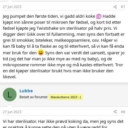
27 Jun 2023
#7
Jeg pumpet den første tiden, vi gadd aldri koke
Hadde
kjøpt inn sånne poser til mikroen før fødsel, og kort tid etter
fødsel kjøpte jeg Twistshake sin sterilisator på halv pris. Vi
digger den! Gikk over til fullamming, men syns den fortsatt er
grei til smokker, biteleker, melkeoppsamlere, osv. Håper vi
kan få baby til å ta flaske av og til etterhvert, så vi kan få enda
mer bruk for den
Syns den var verdt det uansett, sparer jo
tid (og det har man jo ikke mye av med ny baby), og de
mikroposene rommer ikke mye og må kastes etterhvert. Tror
en del kjøper sterilisator brukt hvis man ikke bruker den
likevel.
Lubbe
L
Betatt av forumet
Maiskolbene 2023 :-)
27 Jun 2023
#8
Vi har sterilisator. Har ikke prøvd koking da, men jeg syns det
er praktisk å kunne sette den på uten å være redd for