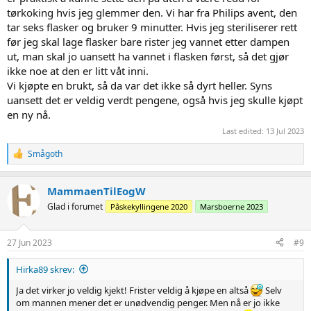
tørkoking hvis jeg glemmer den. Vi har fra Philips avent, den
tar seks flasker og bruker 9 minutter. Hvis jeg steriliserer rett
før jeg skal lage flasker bare rister jeg vannet etter dampen
ut, man skal jo uansett ha vannet i flasken først, så det gjør
ikke noe at den er litt våt inni.
Vi kjøpte en brukt, så da var det ikke så dyrt heller. Syns
uansett det er veldig verdt pengene, også hvis jeg skulle kjøpt
en ny nå.
Last edited:
13 Jul 2023
R
Smågoth
e
a
c
MammaenTilEogW
t
Glad i forumet
Påskekyllingene 2020
Marsboerne 2023
i
o
n
s
27 Jun 2023
#9
:
Hirka89 skrev:
Ja det virker jo veldig kjekt! Frister veldig å kjøpe en altså
Selv
om mannen mener det er unødvendig penger. Men nå er jo ikke