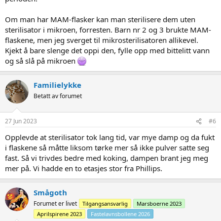
Om man har MAM-flasker kan man sterilisere dem uten
sterilisator i mikroen, forresten. Barn nr 2 og 3 brukte MAM-
flaskene, men jeg sverget til mikrosterilisatoren allikevel.
Kjekt å bare slenge det oppi den, fylle opp med bittelitt vann
og så slå på mikroen
Familielykke
Betatt av forumet
27 Jun 2023
#6
Opplevde at sterilisator tok lang tid, var mye damp og da fukt
i flaskene så måtte liksom tørke mer så ikke pulver satte seg
fast. Så vi trivdes bedre med koking, dampen brant jeg meg
mer på. Vi hadde en to etasjes stor fra Phillips.
Smågoth
Forumet er livet
Tilgangsansvarlig
Marsboerne 2023
Aprilspirene 2023
Fastelavnsbollene 2026