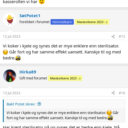
kasserollen vi har
SøtPotet1
Forelsket i forumet
Himmelbarn
Maiskolbene 2023 :-)
12 Jul 2023
#15
Vi koker i kjele og synes det er mye enklere enn sterilisator.
Går fort og har samme effekt uansett. Kanskje til og med
bedre.
Hirka89
Gift med forumet
Maiskolbene 2023 :-)
13 Jul 2023
#16
Bakt Potet skrev:
Vi koker i kjele og synes det er mye enklere enn sterilisator.
Går
fort og har samme effekt uansett. Kanskje til og med bedre.
Har kjøpt sterilisator nå og synes det er bedre enn kjele. Nå