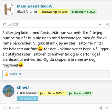
MammaenTilEogW
Glad i forumet
Påskekyllingene 2020
Marsboerne 2023
27 Jun 2023
#2
Sniker. Jeg kokte med første. Når hun var nyfødt måtte jeg
pumpe og når hun ble noen mnd fortsatte jeg med én flaske
mme på kvelden. Vi gikk til innkjøp av sterilisator før nr 2 i
det hele tatt var født
for den kokinga var et herk. Nå ligger
alt utstyret i sterilisatoren til enhver tid og er derfor også
sterilisert til enhver tid. Og du slipper å brenne av deg
fingrene!
R
Hirka89
e
a
c
Sille92
t
Elsker forumet
Julistrålene 2025 ♡
Junibollene 2023
i
o
Julilykke 2023
n
s
27 Jun 2023
#3
: