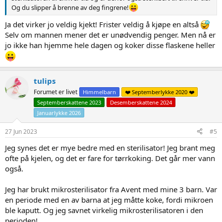
Og du slipper å brenne av deg fingrene!
Ja det virker jo veldig kjekt! Frister veldig å kjøpe en altså
Selv om mannen mener det er unødvendig penger. Men nå er
jo ikke han hjemme hele dagen og koker disse flaskene heller
tulips
Forumet er livet
Himmelbarn
❤️ Septemberlykke 2020 ❤️
Septemberskattene 2023
Desemberskattene 2024
Januarlykke 2026
27 Jun 2023
#5
Jeg synes det er mye bedre med en sterilisator! Jeg brant meg
ofte på kjelen, og det er fare for tørrkoking. Det går mer vann
også.
Jeg har brukt mikrosterilisator fra Avent med mine 3 barn. Var
en periode med en av barna at jeg måtte koke, fordi mikroen
ble kaputt. Og jeg savnet virkelig mikrosterilisatoren i den
perioden!