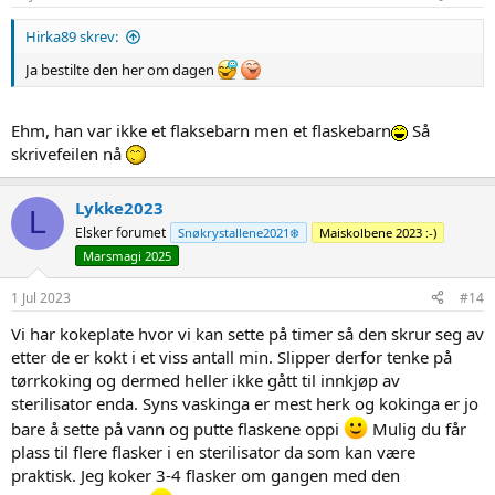
:
Hirka89 skrev:
Ja bestilte den her om dagen
Ehm, han var ikke et flaksebarn men et flaskebarn
Så
skrivefeilen nå
Lykke2023
L
Elsker forumet
Snøkrystallene2021❄️
Maiskolbene 2023 :-)
Marsmagi 2025
1 Jul 2023
#14
Vi har kokeplate hvor vi kan sette på timer så den skrur seg av
etter de er kokt i et viss antall min. Slipper derfor tenke på
tørrkoking og dermed heller ikke gått til innkjøp av
sterilisator enda. Syns vaskinga er mest herk og kokinga er jo
bare å sette på vann og putte flaskene oppi
Mulig du får
plass til flere flasker i en sterilisator da som kan være
praktisk. Jeg koker 3-4 flasker om gangen med den