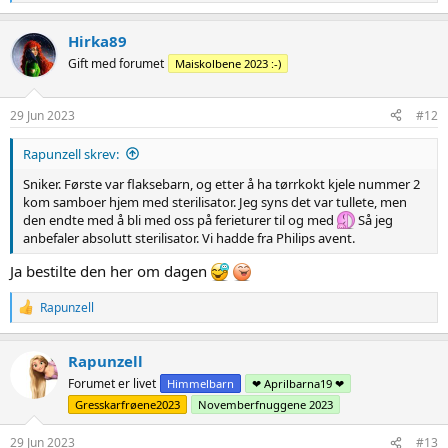
e
a
c
Hirka89
t
Gift med forumet
Maiskolbene 2023 :-)
i
o
n
s
29 Jun 2023
#12
:
Rapunzell skrev:
Sniker. Første var flaksebarn, og etter å ha tørrkokt kjele nummer 2
kom samboer hjem med sterilisator. Jeg syns det var tullete, men
den endte med å bli med oss på ferieturer til og med
Så jeg
anbefaler absolutt sterilisator. Vi hadde fra Philips avent.
Ja bestilte den her om dagen
R
Rapunzell
e
a
c
Rapunzell
t
Forumet er livet
Himmelbarn
❤ Aprilbarna19 ❤
i
o
Gresskarfrøene2023
Novemberfnuggene 2023
n
s
29 Jun 2023
#13