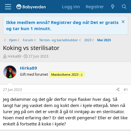
Logg inn
Registrer
Ikke medlem ennå? Registrer deg nå! Det er gratis
og tar kun 1 minutt.
Hjem
Forum
Termin- og barselklubber
2023
Mai 2023
Koking vs sterilisator
T
O
Hirka89
27 Jun 2023
r
p
å
p
Hirka89
d
r
Gift med forumet
Maiskolbene 2023 :-)
s
e
t
t
a
t
27 Jun 2023
#1
r
e
t
t
Jeg delammer og det går derfor mye flasker hver dag. Så
e
langt har jeg vasket dem og kokt dem i kjele etterpå. Men nå
r
lurer jeg på om det er verdt å gå til innkjøp av en sterilisator.
Noen med erfaring der? Er det verdt pengene? Eller er det like
enkelt å fortsette å koke i kjele?