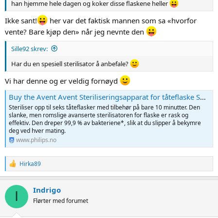
han hjemme hele dagen og koker disse flaskene heller
Ikke sant!
her var det faktisk mannen som sa «hvorfor
vente? Bare kjøp den» når jeg nevnte den
Sille92 skrev:
Har du en spesiell sterilisator å anbefale?
Vi har denne og er veldig fornøyd
Buy the Avent Avent Steriliseringsapparat for tåteflaske SCF291/00 Steriliseringsapparat for tåteflaske
Steriliser opp til seks tåteflasker med tilbehør på bare 10 minutter. Den
slanke, men romslige avanserte sterilisatoren for flaske er rask og
effektiv. Den dreper 99,9 % av bakteriene*, slik at du slipper å bekymre
deg ved hver mating.‎
www.philips.no
R
Hirka89
e
a
c
Indrigo
I
t
Flørter med forumet
i
o
n