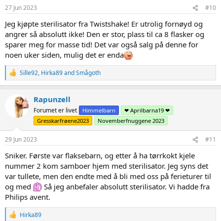
s
27 Jun 2023
#10
:
Jeg kjøpte sterilisator fra Twistshake! Er utrolig fornøyd og
angrer så absolutt ikke! Den er stor, plass til ca 8 flasker og
sparer meg for masse tid! Det var også salg på denne for
noen uker siden, mulig det er enda
R
Sille92
,
Hirka89
and
Smågoth
e
a
c
Rapunzell
t
Forumet er livet
Himmelbarn
❤ Aprilbarna19 ❤
i
o
Gresskarfrøene2023
Novemberfnuggene 2023
n
s
29 Jun 2023
#11
:
Sniker. Første var flaksebarn, og etter å ha tørrkokt kjele
nummer 2 kom samboer hjem med sterilisator. Jeg syns det
var tullete, men den endte med å bli med oss på ferieturer til
og med
Så jeg anbefaler absolutt sterilisator. Vi hadde fra
Philips avent.
R
Hirka89