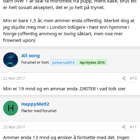
barn over 1 år skal få morsmelk fra pupp, mens kake, brus etc
er helt sosialt akseptert, det er jo helt på trynet.
Min er bare 1,5 år, men ammer enda offentlig. Merket dog at
jeg skjulte meg mer i London tidligere i høst enn hjemme i
Norge (offentlig amming er lovlig såklart, men noe mer
frowned upon)
All song
Forumet er livet
Julibarna2014
Aprillykke 2016
22 Nov 2017
#10
Min er 19 mnd og en ammar enda .DRITER i vad tolk sier
HappyMe92
H
Flørter med forumet
23 Nov 2017
#11
Ammer enda 13 mnd og ønsker å fortsette med det. Ingen