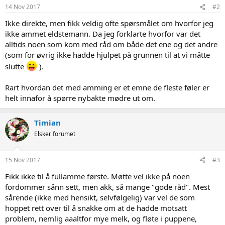
14 Nov 2017
#2
Ikke direkte, men fikk veldig ofte spørsmålet om hvorfor jeg
ikke ammet eldstemann. Da jeg forklarte hvorfor var det
alltids noen som kom med råd om både det ene og det andre
(som for øvrig ikke hadde hjulpet på grunnen til at vi måtte
slutte
).
Rart hvordan det med amming er et emne de fleste føler er
helt innafor å spørre nybakte mødre ut om.
Timian
Elsker forumet
15 Nov 2017
#3
Fikk ikke til å fullamme første. Møtte vel ikke på noen
fordommer sånn sett, men akk, så mange "gode råd". Mest
sårende (ikke med hensikt, selvfølgelig) var vel de som
hoppet rett over til å snakke om at de hadde motsatt
problem, nemlig aaaltfor mye melk, og fløte i puppene,