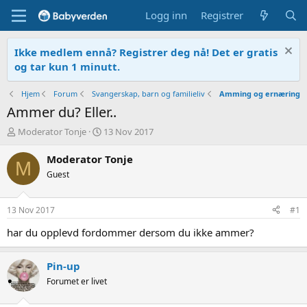
Logg inn
Registrer
Ikke medlem ennå? Registrer deg nå! Det er gratis
og tar kun 1 minutt.
Hjem
Forum
Svangerskap, barn og familieliv
Amming og ernæring
Ammer du? Eller..
T
O
Moderator Tonje
13 Nov 2017
r
p
å
p
Moderator Tonje
M
d
r
Guest
s
e
t
t
a
t
13 Nov 2017
#1
r
e
t
t
har du opplevd fordommer dersom du ikke ammer?
e
r
Pin-up
Forumet er livet