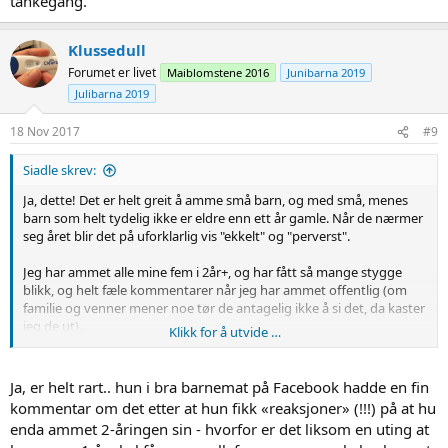
tankegang.
Klussedull
Forumet er livet
Maiblomstene 2016
Junibarna 2019
Julibarna 2019
18 Nov 2017
#9
Siadle skrev:
Ja, dette! Det er helt greit å amme små barn, og med små, menes
barn som helt tydelig ikke er eldre enn ett år gamle. Når de nærmer
seg året blir det på uforklarlig vis "ekkelt" og "perverst".
Jeg har ammet alle mine fem i 2år+, og har fått så mange stygge
blikk, og helt fæle kommentarer når jeg har ammet offentlig (om
familie og venner mener noe tør de antagelig ikke å si det, da kaster
jeg de ut).
Klikk for å utvide …
Jeg kommer dog til å fortsette å amme "store" barn offentlig, all den
tid jeg gjør det for barnet mitt. Ikke for meg. Og jeg har i hvert fall
Ja, er helt rart.. hun i bra barnemat på Facebook hadde en fin
ikke tenkt å bøye meg for andres perverse tankegang.
kommentar om det etter at hun fikk «reaksjoner» (!!!) på at hu
enda ammet 2-åringen sin - hvorfor er det liksom en uting at