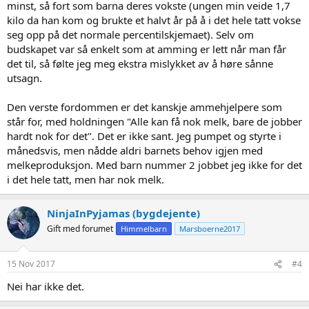
minst, så fort som barna deres vokste (ungen min veide 1,7
kilo da han kom og brukte et halvt år på å i det hele tatt vokse
seg opp på det normale percentilskjemaet). Selv om
budskapet var så enkelt som at amming er lett når man får
det til, så følte jeg meg ekstra mislykket av å høre sånne
utsagn.
Den verste fordommen er det kanskje ammehjelpere som
står for, med holdningen "Alle kan få nok melk, bare de jobber
hardt nok for det". Det er ikke sant. Jeg pumpet og styrte i
månedsvis, men nådde aldri barnets behov igjen med
melkeproduksjon. Med barn nummer 2 jobbet jeg ikke for det
i det hele tatt, men har nok melk.
NinjaInPyjamas (bygdejente)
Gift med forumet
Himmelbarn
Marsboerne2017
15 Nov 2017
#4
Nei har ikke det.