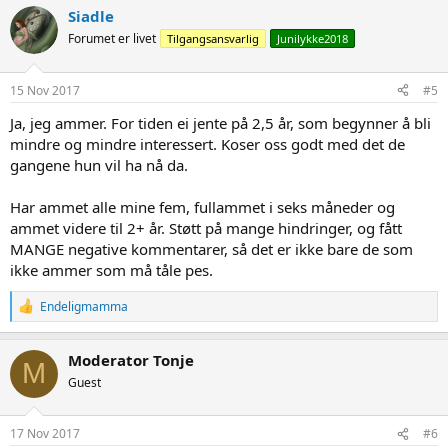
Siadle
Forumet er livet
Tilgangsansvarlig
Junilykke2018
15 Nov 2017
#5
Ja, jeg ammer. For tiden ei jente på 2,5 år, som begynner å bli
mindre og mindre interessert. Koser oss godt med det de
gangene hun vil ha nå da.
Har ammet alle mine fem, fullammet i seks måneder og
ammet videre til 2+ år. Støtt på mange hindringer, og fått
MANGE negative kommentarer, så det er ikke bare de som
ikke ammer som må tåle pes.
R
Endeligmamma
e
a
c
Moderator Tonje
M
t
Guest
i
o
n
s
17 Nov 2017
#6