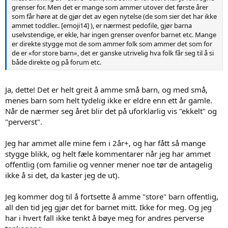
grenser for. Men det er mange som ammer utover det første årer
som får høre at de gjør det av egen nytelse (de som sier det har ikke
ammet toddler.. [emoji14] ), er nærmest pedofile, gjør barna
uselvstendige, er ekle, har ingen grenser ovenfor barnet etc. Mange
er direkte stygge mot de som ammer folk som ammer det som for
de er «for store barn», det er ganske utrivelig hva folk får seg til å si
både direkte og på forum etc.
Ja, dette! Det er helt greit å amme små barn, og med små,
menes barn som helt tydelig ikke er eldre enn ett år gamle.
Når de nærmer seg året blir det på uforklarlig vis "ekkelt" og
"perverst".
Jeg har ammet alle mine fem i 2år+, og har fått så mange
stygge blikk, og helt fæle kommentarer når jeg har ammet
offentlig (om familie og venner mener noe tør de antagelig
ikke å si det, da kaster jeg de ut).
Jeg kommer dog til å fortsette å amme "store" barn offentlig,
all den tid jeg gjør det for barnet mitt. Ikke for meg. Og jeg
har i hvert fall ikke tenkt å bøye meg for andres perverse