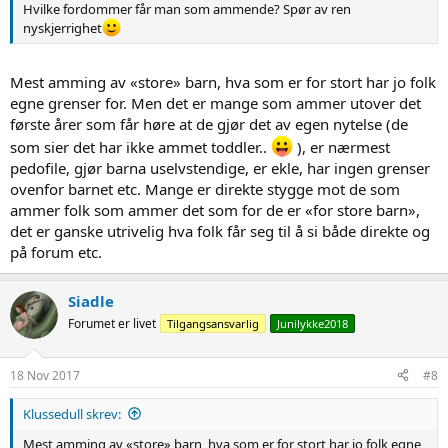
Hvilke fordommer får man som ammende? Spør av ren
nyskjerrighet
Mest amming av «store» barn, hva som er for stort har jo folk
egne grenser for. Men det er mange som ammer utover det
første årer som får høre at de gjør det av egen nytelse (de
som sier det har ikke ammet toddler..
), er nærmest
pedofile, gjør barna uselvstendige, er ekle, har ingen grenser
ovenfor barnet etc. Mange er direkte stygge mot de som
ammer folk som ammer det som for de er «for store barn»,
det er ganske utrivelig hva folk får seg til å si både direkte og
på forum etc.
Siadle
Forumet er livet
Tilgangsansvarlig
Junilykke2018
18 Nov 2017
#8
Klussedull skrev:
Mest amming av «store» barn, hva som er for stort har jo folk egne