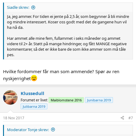
:
Siadle skrev:
Ja, jeg ammer. For tiden ei jente på 2,5 år, som begynner å bli mindre
og mindre interessert. Koser oss godt med det de gangene hun vil
ha nå da.
Har ammet alle mine fem, fullammet i seks måneder og ammet
videre til 2+ år. Støtt på mange hindringer, og fått MANGE negative
kommentarer, så det er ikke bare de som ikke ammer som må tåle
pes.
Hvilke fordommer får man som ammende? Spør av ren
nyskjerrighet
Klussedull
Forumet er livet
Maiblomstene 2016
Junibarna 2019
Julibarna 2019
18 Nov 2017
#7
Moderator Tonje skrev: