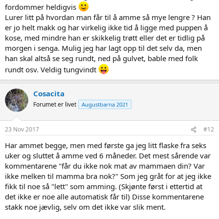
fordommer heldigvis
Lurer litt på hvordan man får til å amme så mye lengre ? Han
er jo helt makk og har virkelig ikke tid å ligge med puppen å
kose, med mindre han er skikkelig trøtt eller det er tidlig på
morgen i senga. Mulig jeg har lagt opp til det selv da, men
han skal altså se seg rundt, ned på gulvet, bable med folk
rundt osv. Veldig tungvindt
Cosacita
Forumet er livet
Augustbarna 2021
23 Nov 2017
#12
Har ammet begge, men med første ga jeg litt flaske fra seks
uker og sluttet å amme ved 6 måneder. Det mest sårende var
kommentarene "får du ikke nok mat av mammaen din? Var
ikke melken til mamma bra nok?" Som jeg gråt for at jeg ikke
fikk til noe så "lett" som amming. (Skjønte først i ettertid at
det ikke er noe alle automatisk får til) Disse kommentarene
stakk noe jævlig, selv om det ikke var slik ment.