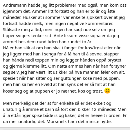
Andremann hadde jeg litt problemer med også, men kom oss
igjennom det. Ammer litt fortsatt og han er to år og åtte
måneder. Husker at i sommer var enkelte sjokkert over at jeg
fortsatt hadde melk, men ingen negative kommentarer.
Stålsatte meg alltid, men ingen har sagt noe selv om jeg
tipper svigers tenker sitt. Ante liksom visse signaler da jeg
ammet hos dem rund tiden han rundet to år.
Nå er han slik at om han skal i fanget for kos/trøst eller når
jeg ligger med han i senga for å få han til å sovne, stapper
han hånda nedi toppen min og legger hånden oppå brystet
og gjerne klemme litt. Om natta ammes han når han forsyner
seg selv. Jeg har vært litt usikker på hva mannen føler om alt,
spesielt når han sitter og ser guttungen kose med puppen,
men han sa her en kveld at han syns det er så fint at han
koser seg og at puppen er jo nærhet, kos og trøst.
Men merkelig det der at for enkelte så er det ekkelt og
unaturlig å amme et barn så fort den bikker 12 måneder. Men
å la ettåringer spise både is og kaker, det er heeeelt i orden. Er
da mer unaturlig det. Morsmelk har i det minste nytte.