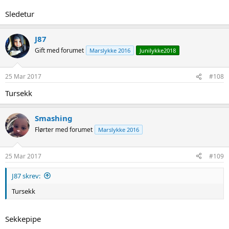
Sledetur
J87
Gift med forumet
Marslykke 2016
Junilykke2018
25 Mar 2017
#108
Tursekk
Smashing
Flørter med forumet
Marslykke 2016
25 Mar 2017
#109
J87 skrev:
Tursekk
Sekkepipe