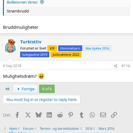
Bolleovnen skrev:
Strømbrudd
Bruddmuligheter
Turkistliv
Forumet er livet
VIP
Himmelbarn
Marslykke 2016
Julegavene 2019
Juliknøttene 2022
8 Sep 2018
#116
Mulighetsdrøm?
First
Forrige
6 of 6
You must log in or register to reply here.
Facebook
X
Bluesky
LinkedIn
Reddit
Pinterest
Tumblr
WhatsApp
Epost
Link
Del:
Hjem
Forum
Termin- og barselklubber
2016
Mars 2016