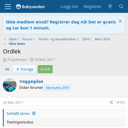
Logg inn
Registrer
Ikke medlem ennå? Registrer deg nå! Det er gratis
og tar kun 1 minutt.
Hjem
Forum
Termin- og barselklubber
2016
Mars 2016
Våre leker
Ordlek
T
O
FruJohnsen
19 Mar 2017
r
p
First
Forrige
6 of 6
å
p
d
r
s
e
Vaggegåsa
t
t
Elsker forumet
Marslykke 2016
a
t
r
e
t
t
24 Mar 2017
#101
e
r
Sofie85 skrev:
Treningsmodus