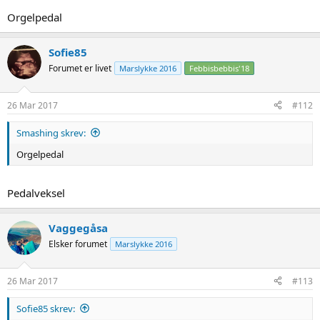
Orgelpedal
Sofie85
Forumet er livet
Marslykke 2016
Febbisbebbis'18
26 Mar 2017
#112
Smashing skrev:
Orgelpedal
Pedalveksel
Vaggegåsa
Elsker forumet
Marslykke 2016
26 Mar 2017
#113
Sofie85 skrev: