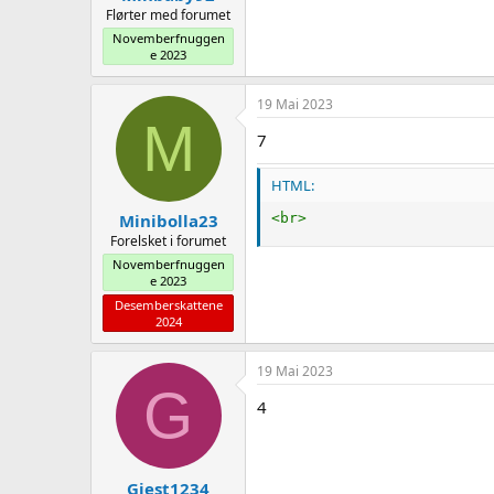
Flørter med forumet
Novemberfnuggen
e 2023
19 Mai 2023
M
7
HTML:
<
br
>
Minibolla23
Forelsket i forumet
Novemberfnuggen
e 2023
Desemberskattene
2024
19 Mai 2023
G
4
Gjest1234