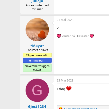
Jullajo
Andre møte med
forumet
21 Mai 2023
2
Venter på lillesøster
*Maya*
Forumet er livet
Tilgangsansvarlig
Himmelbarn
Novemberfnuggen
e 2023
23 Mai 2023
G
I dag
Gjest1234
R