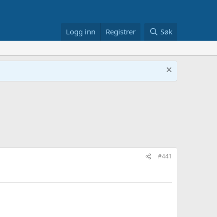
Logg inn
Registrer
Søk
#441