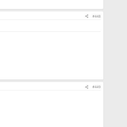
#448
#449