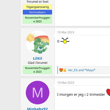
Forumet er livet
Tilgangsansvarlig
Himmelbarn
Novemberfnuggen
e 2023
19 Mai 2023
0
LilKil
Glad i forumet
Novemberfnuggen
R
Ver_Els
and
*Maya*
e 2023
e
a
c
19 Mai 2023
t
M
i
o
I morgen er jeg i 2 trimester
n
s
:
Minbaby92