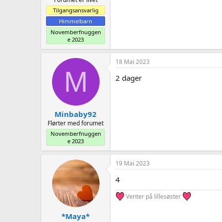
Tilgangsansvarlig
Himmelbarn
Novemberfnuggen
e 2023
18 Mai 2023
M
2 dager
Minbaby92
Flørter med forumet
Novemberfnuggen
e 2023
19 Mai 2023
4
Venter på lillesøster
*Maya*