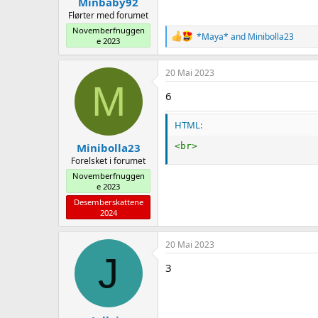
Minbaby92
Flørter med forumet
Novemberfnuggen
R
*Maya*
and
Minibolla23
e 2023
e
a
c
20 Mai 2023
t
M
i
6
o
n
HTML:
s
:
<
br
>
Minibolla23
Forelsket i forumet
Novemberfnuggen
e 2023
Desemberskattene
2024
20 Mai 2023
J
3