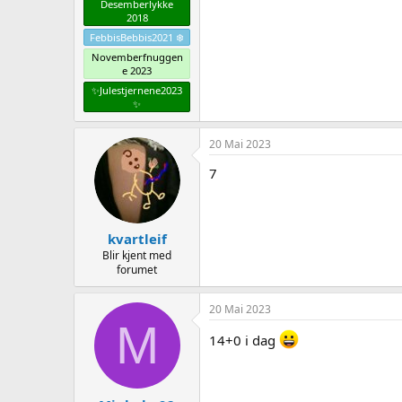
Desemberlykke
2018
FebbisBebbis2021 ❄️
Novemberfnuggen
e 2023
✨️Julestjernene2023
✨️
20 Mai 2023
7
kvartleif
Blir kjent med
forumet
20 Mai 2023
M
14+0 i dag