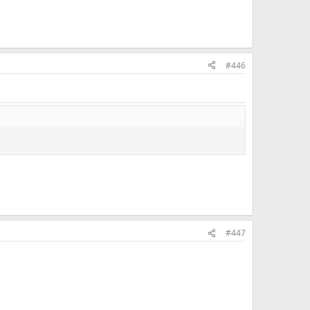
#446
#447