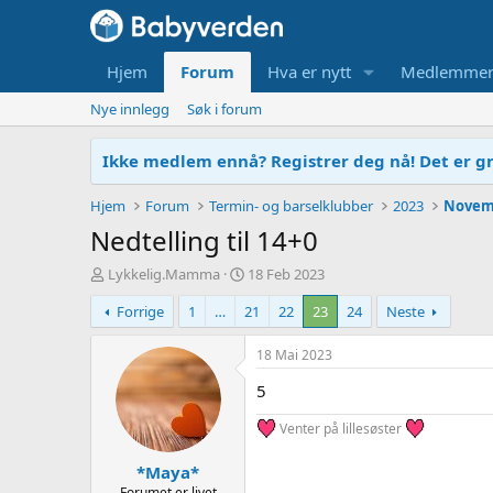
Hjem
Forum
Hva er nytt
Medlemme
Nye innlegg
Søk i forum
Ikke medlem ennå? Registrer deg nå! Det er gr
Hjem
Forum
Termin- og barselklubber
2023
Novem
Nedtelling til 14+0
T
O
Lykkelig.Mamma
18 Feb 2023
r
p
Forrige
1
…
21
22
23
24
Neste
å
p
d
r
s
e
18 Mai 2023
t
t
5
a
t
r
e
Venter på lillesøster
t
t
e
*Maya*
r
Forumet er livet