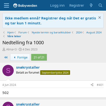
Logg inn
Registrer
Ikke medlem ennå? Registrer deg nå! Det er gratis
og tar kun 1 minutt.
Hjem
Forum
Nyeste termin og barselklubber
2024
August 2024
Våre leker
Nedtelling fra 1000
T
O
Alma<3
4 Des 2023
r
p
First
Forrige
21 of 21
å
p
d
r
s
e
snøkrystaller
S
t
t
Betatt av forumet
Septemberlykke 2024
a
t
r
e
t
t
4 Jun 2024
#401
e
r
502
snøkrystaller