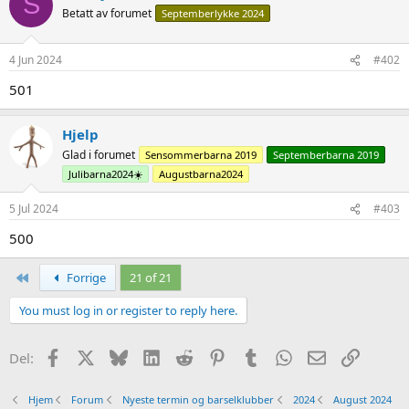
S
Betatt av forumet
Septemberlykke 2024
4 Jun 2024
#402
501
Hjelp
Glad i forumet
Sensommerbarna 2019
Septemberbarna 2019
Julibarna2024☀️
Augustbarna2024
5 Jul 2024
#403
500
First
Forrige
21 of 21
You must log in or register to reply here.
Facebook
X
Bluesky
LinkedIn
Reddit
Pinterest
Tumblr
WhatsApp
Epost
Link
Del:
Hjem
Forum
Nyeste termin og barselklubber
2024
August 2024