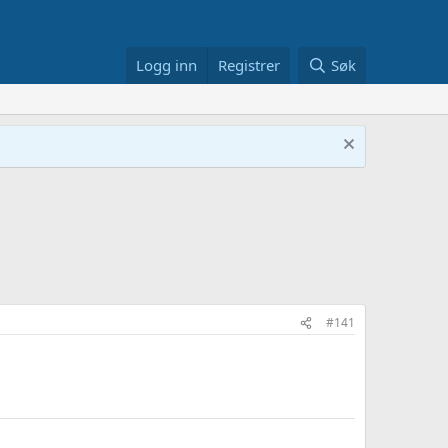
Logg inn
Registrer
Søk
#141