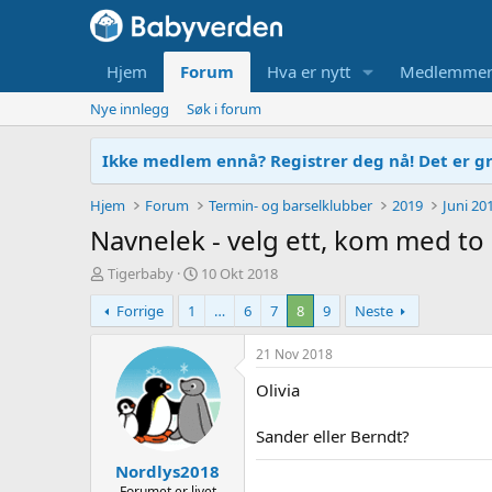
Hjem
Forum
Hva er nytt
Medlemme
Nye innlegg
Søk i forum
Ikke medlem ennå? Registrer deg nå! Det er gr
Hjem
Forum
Termin- og barselklubber
2019
Juni 20
Navnelek - velg ett, kom med to
T
O
Tigerbaby
10 Okt 2018
r
p
Forrige
1
…
6
7
8
9
Neste
å
p
d
r
s
e
21 Nov 2018
t
t
Olivia
a
t
r
e
t
t
Sander eller Berndt?
e
Nordlys2018
r
Forumet er livet