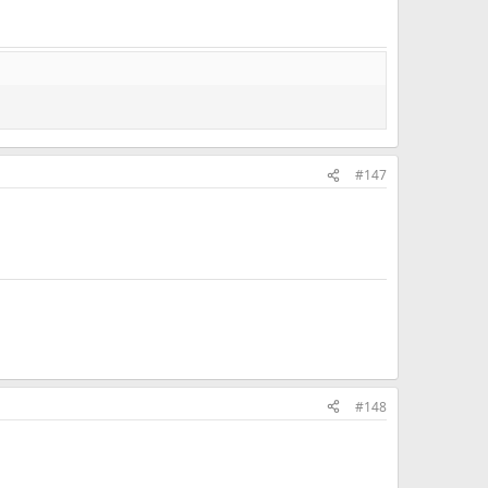
#147
#148