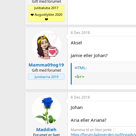
Gift med forumet
Julibaluba 2017
❤️ Augustlykke 2020
❤️
8 Des 2018
Aksel
Jamie eller Johan?
Mamma09og19
HTML:
Gift med forumet
<
br
>
Junibarna 2019
8 Des 2018
Johan
Aria eller Ariana?
Maddieh
Mamma til en liten jente ♡
https://forum.babyverden.no/threads/vå
Forumet er livet