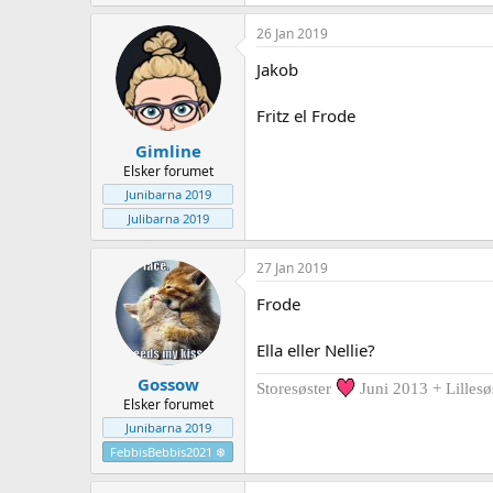
26 Jan 2019
Jakob
Fritz el Frode
Gimline
Elsker forumet
Junibarna 2019
Julibarna 2019
27 Jan 2019
Frode
Ella eller Nellie?
Gossow
Storesøster
Juni 2013 + Lillesø
Elsker forumet
Junibarna 2019
FebbisBebbis2021 ❄️