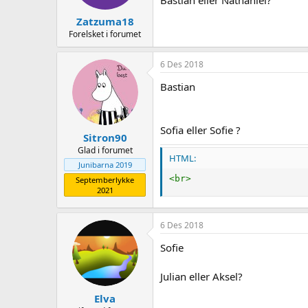
Zatzuma18
Forelsket i forumet
6 Des 2018
Bastian
Sofia eller Sofie ?
Sitron90
Glad i forumet
HTML:
Junibarna 2019
<
br
>
Septemberlykke
2021
6 Des 2018
Sofie
Julian eller Aksel?
Elva