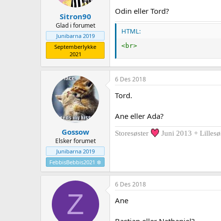
Odin eller Tord?
Sitron90
Glad i forumet
HTML:
Junibarna 2019
<
br
>
Septemberlykke
2021
6 Des 2018
Tord.
Ane eller Ada?
Gossow
Storesøster
Juni 2013 + Lillesø
Elsker forumet
Junibarna 2019
FebbisBebbis2021 ❄️
6 Des 2018
Z
Ane
Bastian eller Nathaniel?