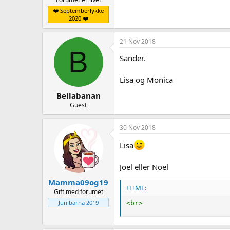
❤️ Septemberlykke
2020 ❤️
21 Nov 2018
B
Sander.
Lisa og Monica
Bellabanan
Guest
30 Nov 2018
Lisa
Joel eller Noel
Mamma09og19
HTML:
Gift med forumet
Junibarna 2019
<
br
>