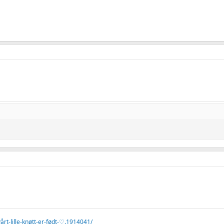
rt-lille-knøtt-er-født-♡.1914041/