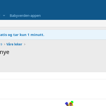
r
Babyverden-appen
atis og tar kun 1 minutt.
19
Våre leker
 nye