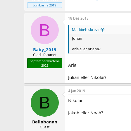
Junibarna 2019
18 Des 2018
B
Maddieh skrev:
Johan
Aria eller Ariana?
Baby_2019
Glad i forumet
Septemberskattene
Aria
2023
Julian eller Nikolai?
4 Jan 2019
B
Nikolai
Jakob eller Noah?
Bellabanan
Guest