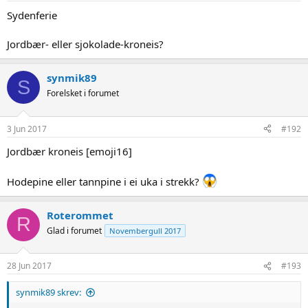
Sydenferie
Jordbær- eller sjokolade-kroneis?
synmik89
S
Forelsket i forumet
3 Jun 2017
#192
Jordbær kroneis [emoji16]
Hodepine eller tannpine i ei uka i strekk?
Roterommet
R
Glad i forumet
Novembergull 2017
28 Jun 2017
#193
synmik89 skrev: