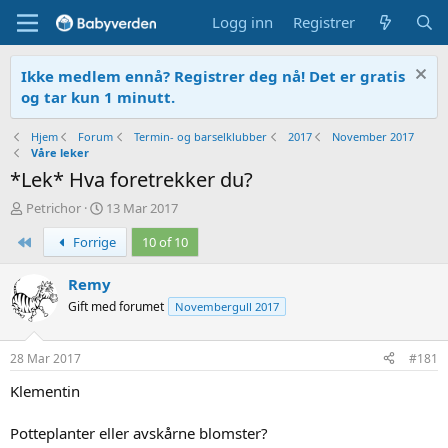
Logg inn
Registrer
Ikke medlem ennå? Registrer deg nå! Det er gratis
og tar kun 1 minutt.
Hjem
Forum
Termin- og barselklubber
2017
November 2017
Våre leker
*Lek* Hva foretrekker du?
T
O
Petrichor
13 Mar 2017
r
p
First
Forrige
10 of 10
å
p
d
r
s
e
Remy
t
t
Gift med forumet
Novembergull 2017
a
t
r
e
t
t
28 Mar 2017
#181
e
r
Klementin
Potteplanter eller avskårne blomster?