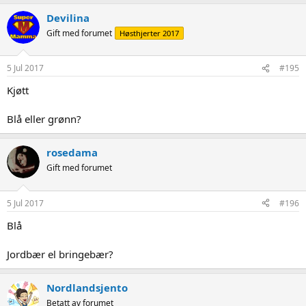
Devilina
Gift med forumet
Høsthjerter 2017
5 Jul 2017
#195
Kjøtt
Blå eller grønn?
rosedama
Gift med forumet
5 Jul 2017
#196
Blå
Jordbær el bringebær?
Nordlandsjento
Betatt av forumet