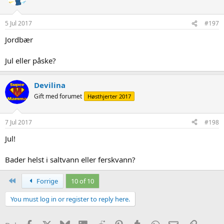
5 Jul 2017
#197
Jordbær
Jul eller påske?
Devilina
Gift med forumet
Høsthjerter 2017
7 Jul 2017
#198
Jul!
Bader helst i saltvann eller ferskvann?
First
Forrige
10 of 10
You must log in or register to reply here.
Facebook
X
Bluesky
LinkedIn
Reddit
Pinterest
Tumblr
WhatsApp
Epost
Link