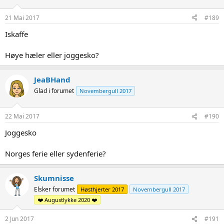
21 Mai 2017
#189
Iskaffe
Høye hæler eller joggesko?
JeaBHand
Glad i forumet
Novembergull 2017
22 Mai 2017
#190
Joggesko
Norges ferie eller sydenferie?
Skumnisse
Elsker forumet
Høsthjerter 2017
Novembergull 2017
❤️ Augustlykke 2020 ❤️
2 Jun 2017
#191