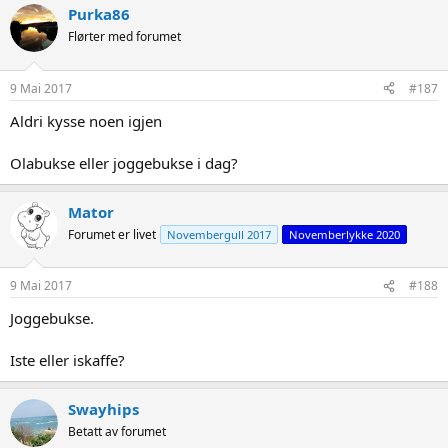
Purka86
Flørter med forumet
9 Mai 2017
#187
Aldri kysse noen igjen
Olabukse eller joggebukse i dag?
Mator
Forumet er livet
Novembergull 2017
Novemberlykke 2020
9 Mai 2017
#188
Joggebukse.
Iste eller iskaffe?
Swayhips
Betatt av forumet