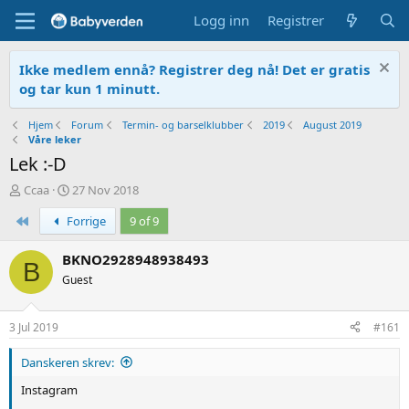
Logg inn
Registrer
Ikke medlem ennå? Registrer deg nå! Det er gratis
og tar kun 1 minutt.
Hjem
Forum
Termin- og barselklubber
2019
August 2019
Våre leker
Lek :-D
T
O
Ccaa
27 Nov 2018
r
p
First
Forrige
9 of 9
å
p
d
r
s
e
BKNO2928948938493
B
t
t
Guest
a
t
r
e
t
t
3 Jul 2019
#161
e
r
Danskeren skrev:
Instagram