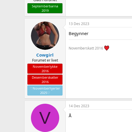
Septemberbarna
2019
13 Des 2023
Begynner
Novemberskatt 2016
Cowgirl
Forumet er livet
Novemberlykke
2016
Desemberskatter
2016
♡Novemberhjerter
2025♡
14 Des 2023
V
Å