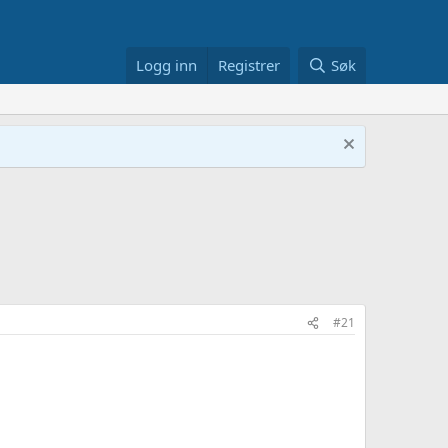
Logg inn
Registrer
Søk
#21