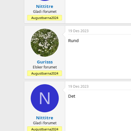
Nittitre
Glad i forumet
Augustbarna2024
19 Des 2023
Rund
Gurisss
Elsker forumet
Augustbarna2024
19 Des 2023
N
Det
Nittitre
Glad i forumet
Augustbarna2024