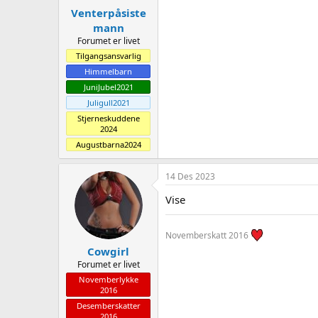
Venterpåsiste
mann
Forumet er livet
Tilgangsansvarlig
Himmelbarn
JuniJubel2021
Juligull2021
Stjerneskuddene
2024
Augustbarna2024
14 Des 2023
Vise
Novemberskatt 2016
Cowgirl
Forumet er livet
Novemberlykke
2016
Desemberskatter
2016