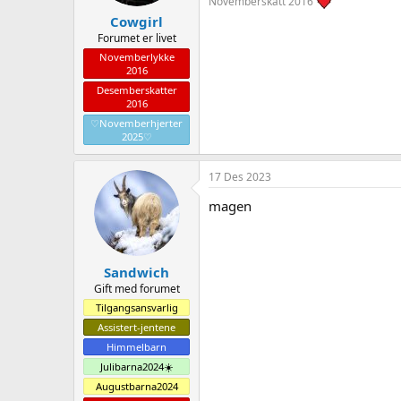
Novemberskatt 2016
Cowgirl
Forumet er livet
Novemberlykke
2016
Desemberskatter
2016
♡Novemberhjerter
2025♡
17 Des 2023
magen
Sandwich
Gift med forumet
Tilgangsansvarlig
Assistert-jentene
Himmelbarn
Julibarna2024☀️
Augustbarna2024