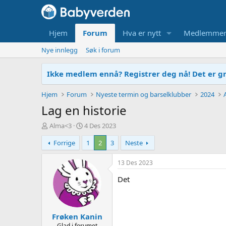
Hjem
Forum
Hva er nytt
Medlemme
Nye innlegg
Søk i forum
Ikke medlem ennå? Registrer deg nå! Det er gr
Hjem
Forum
Nyeste termin og barselklubber
2024
Lag en historie
T
O
Alma<3
4 Des 2023
r
p
Forrige
1
2
3
Neste
å
p
d
r
s
e
13 Des 2023
t
t
Det
a
t
r
e
t
t
e
Frøken Kanin
r
Glad i forumet