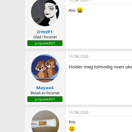
13 Okt 2020
t
i
Pm
o
n
s
:
Irms91
Glad i forumet
JuniJubel2021
13 Okt 2020
Holder meg tolmodig noen uker 
Mayax4
Betatt av forumet
JuniJubel2021
13 Okt 2020
Pm