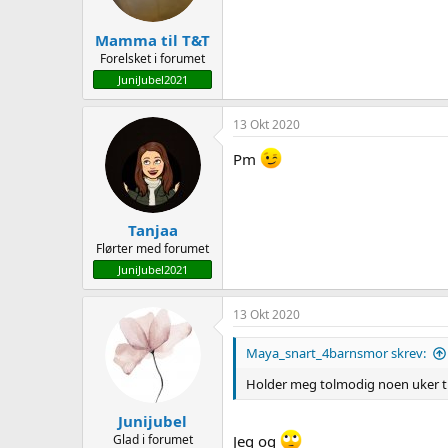
Mamma til T&T
Forelsket i forumet
JuniJubel2021
13 Okt 2020
Pm
Tanjaa
Flørter med forumet
JuniJubel2021
13 Okt 2020
Maya_snart_4barnsmor skrev:
Holder meg tolmodig noen uker ti
Junijubel
Glad i forumet
Jeg og