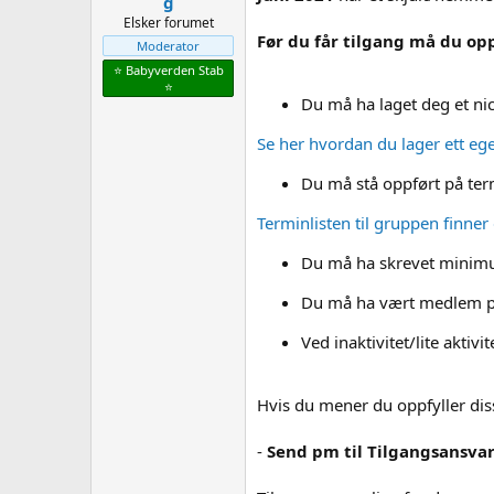
g
Elsker forumet
Før du får tilgang må du opp
Moderator
⭐️ Babyverden Stab
⭐️
Du må ha laget deg et ni
Se her hvordan du lager ett ege
Du må stå oppført på ter
Terminlisten til gruppen finner
Du må ha skrevet minimu
Du må ha vært medlem p
Ved inaktivitet/lite aktiv
Hvis du mener du oppfyller diss
-
Send pm til Tilgangsansvar