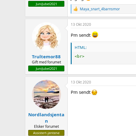
JuniJubel2021
R
Maya_snart_4barnsmor
e
a
c
13 Okt 2020
t
i
Pm sendt
o
n
HTML:
s
:
Trultemor88
<
br
>
Gift med forumet
JuniJubel2021
13 Okt 2020
Pm sendt
Nordlandsjenta
n
Elsker forumet
Assistert-jentene