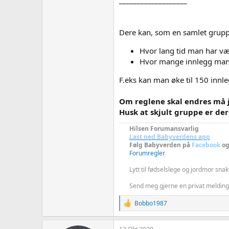
___________________
Dere kan, som en samlet gruppe
Hvor lang tid man har v
Hvor mange innlegg man ha
F.eks kan man øke til 150 innl
Om reglene skal endres må j
Husk at skjult gruppe er d
Hilsen Forumansvarlig
Last ned Babyverdens app
Følg Babyverden på
Facebook
o
Forumregler
Lytt til fødselslege og jordmor sn
Send meg gjerne en privat melding 
R
Bobbo1987
e
a
c