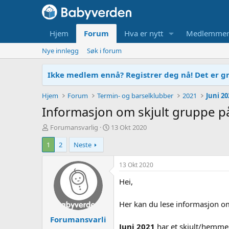
Hjem
Forum
Hva er nytt
Medlemme
Nye innlegg
Søk i forum
Ikke medlem ennå? Registrer deg nå! Det er gr
Hjem
Forum
Termin- og barselklubber
2021
Juni 20
Informasjon om skjult gruppe på
T
O
Forumansvarlig
13 Okt 2020
r
p
1
2
Neste
å
p
d
r
s
e
13 Okt 2020
t
t
Hei,
a
t
r
e
t
t
Her kan du lese informasjon om 
e
Forumansvarli
r
Juni 2021
har et skjult/hemmel