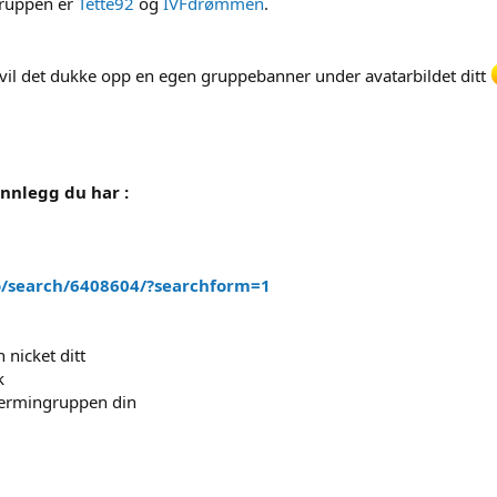
gruppen er
Tette92
og
IVFdrømmen
.
 vil det dukke opp en egen gruppebanner under avatarbildet ditt
innlegg du har :
o/search/6408604/?searchform=1
n nicket ditt
k
termingruppen din