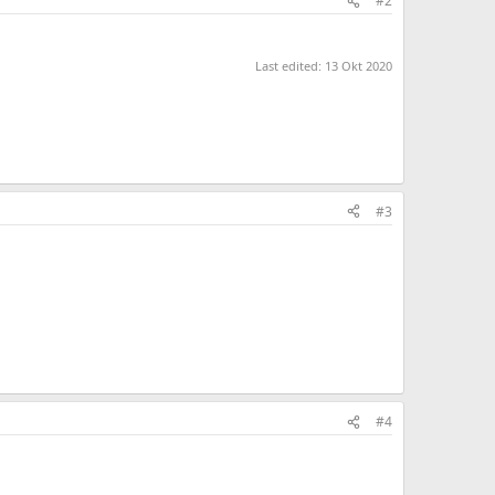
#2
Last edited:
13 Okt 2020
#3
#4