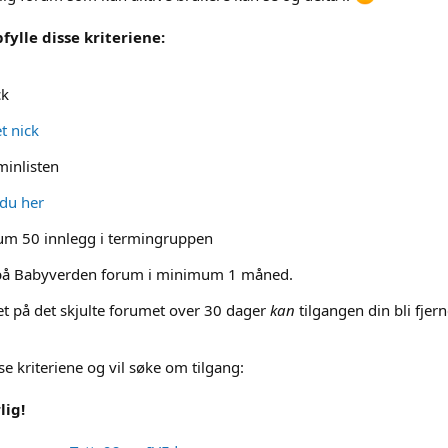
fylle disse kriteriene:
ck
t nick
minlisten
 du her
m 50 innlegg i termingruppen
å Babyverden forum i minimum 1 måned.
itet på det skjulte forumet over 30 dager
kan
tilgangen din bli fjern
e kriteriene og vil søke om tilgang:
lig!