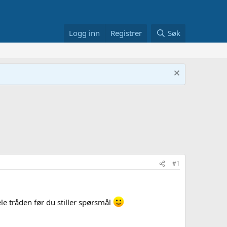
Logg inn
Registrer
Søk
#1
le tråden før du stiller spørsmål