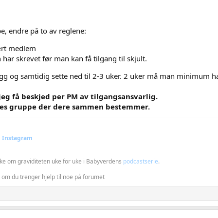
, endre på to av reglene:
ært medlem
r skrevet før man kan få tilgang til skjult.
egg og samtidig sette ned til 2-3 uker. 2 uker må man minimum h
eg få beskjed per PM av tilgangsansvarlig.
eres gruppe der dere sammen bestemmer.
g
Instagram
akke om graviditeten uke for uke i Babyverdens
podcastserie
.
om du trenger hjelp til noe på forumet​