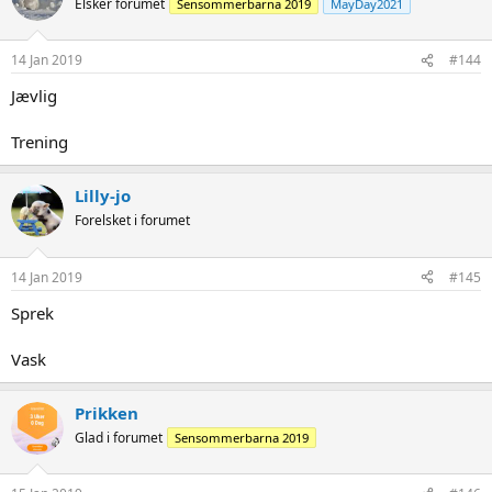
Elsker forumet
Sensommerbarna 2019
MayDay2021
14 Jan 2019
#144
Jævlig
Trening
Lilly-jo
Forelsket i forumet
14 Jan 2019
#145
Sprek
Vask
Prikken
Glad i forumet
Sensommerbarna 2019