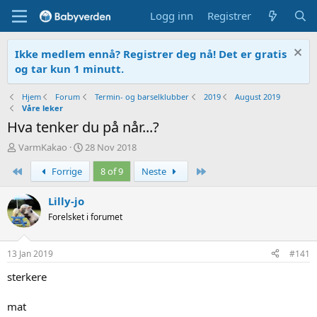
Logg inn
Registrer
Ikke medlem ennå? Registrer deg nå! Det er gratis
og tar kun 1 minutt.
Hjem
Forum
Termin- og barselklubber
2019
August 2019
Våre leker
Hva tenker du på når...?
T
O
VarmKakao
28 Nov 2018
r
p
First
Siste
Forrige
8 of 9
Neste
å
p
d
r
s
e
Lilly-jo
t
t
Forelsket i forumet
a
t
r
e
t
t
13 Jan 2019
#141
e
r
sterkere
mat