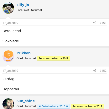
Lilly-jo
Forelsket i forumet
17 Jan 2019
#151
Beroligend
Sjokolade
Prikken
Glad i forumet
Sensommerbarna 2019
17 Jan 2019
#152
Lørdag
Hoppetau
Sun_shine
Glad i forumet
❤ Oktoberbaby 2016 ❤
Sensommerbarna 2019