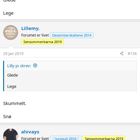
Lege
Lillemy.
Forumet er livet
Desemberskattene 2014
Sensommerbarna 2019
29 Jan 2019
#156
Lilly-jo skrev:
Glede
Lege
Skummelt.
Snø
alvvays
Forumet er livet
♡Junigull 2016♡
Sensommerbarna 2019