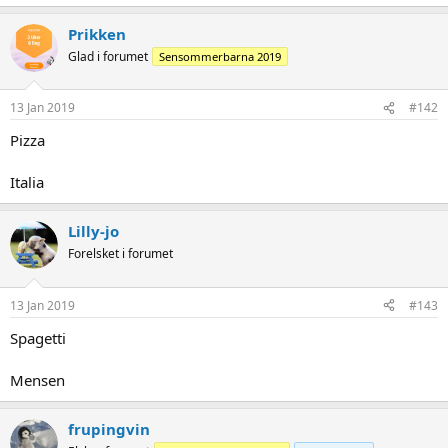
Prikken
Glad i forumet
Sensommerbarna 2019
13 Jan 2019
#142
Pizza
Italia
Lilly-jo
Forelsket i forumet
13 Jan 2019
#143
Spagetti
Mensen
frupingvin