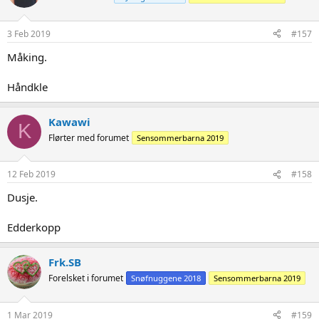
3 Feb 2019
#157
Måking.
Håndkle
Kawawi
K
Flørter med forumet
Sensommerbarna 2019
12 Feb 2019
#158
Dusje.
Edderkopp
Frk.SB
Forelsket i forumet
Snøfnuggene 2018
Sensommerbarna 2019
1 Mar 2019
#159