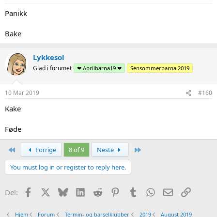
Panikk
Bake
Lykkesol
Glad i forumet
❤ Aprilbarna19 ❤
Sensommerbarna 2019
10 Mar 2019
#160
Kake
Føde
First
Siste
Forrige
8 of 9
Neste
You must log in or register to reply here.
Facebook
X
Bluesky
LinkedIn
Reddit
Pinterest
Tumblr
WhatsApp
Epost
Link
Del:
Hjem
Forum
Termin- og barselklubber
2019
August 2019