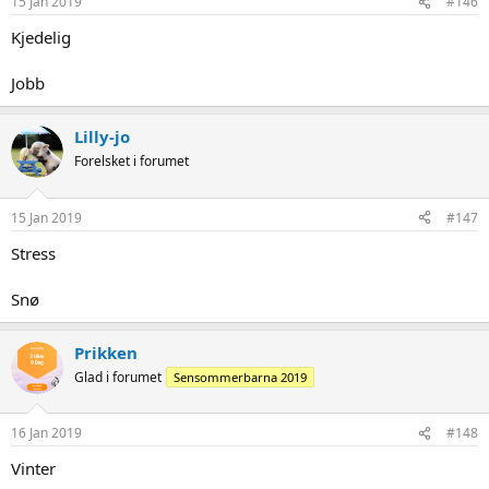
15 Jan 2019
#146
Kjedelig
Jobb
Lilly-jo
Forelsket i forumet
15 Jan 2019
#147
Stress
Snø
Prikken
Glad i forumet
Sensommerbarna 2019
16 Jan 2019
#148
Vinter