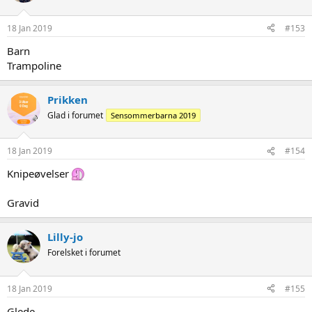
18 Jan 2019
#153
Barn
Trampoline
Prikken
Glad i forumet
Sensommerbarna 2019
18 Jan 2019
#154
Knipeøvelser
Gravid
Lilly-jo
Forelsket i forumet
18 Jan 2019
#155
Glede