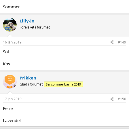
Sommer
Lilly-jo
Forelsket i forumet
16 Jan 2019
#149
Sol
Kos
Prikken
Glad i forumet
Sensommerbarna 2019
17 Jan 2019
#150
Ferie
Lavendel