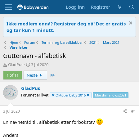
Logg inn
Registrer
Ikke medlem ennå? Registrer deg nå! Det er gratis
og tar kun 1 minutt.
Hjem
Forum
Termin- og barselklubber
2021
Mars 2021
Våre leker
Guttenavn - alfabetisk
T
O
GladPus
3 Jul 2020
r
p
Siste
1 of 11
Neste
å
p
d
r
s
e
GladPus
t
t
Forumet er livet
❤ Oktoberbaby 2016 ❤
Marshmallows2021
a
t
r
e
t
t
3 Jul 2020
#1
e
r
En navnetråd til, alfabetisk etter forbokstav
Anders