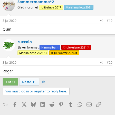
Sommermamma*2
Glad i forumet
Julibaluba 2017
Marshmallows2021
3 Jul 2020
#19
Quin
ruccola
Elsker forumet
Himmelbarn
♡Julekulene 2021♡
Maiskolbene 2023 :-)
❁ Juliskatter 2026 ❁
3 Jul 2020
#20
Roger
Siste
1 of 11
Neste
You must log in or register to reply here.
Facebook
X
Bluesky
LinkedIn
Reddit
Pinterest
Tumblr
WhatsApp
Epost
Link
Del: