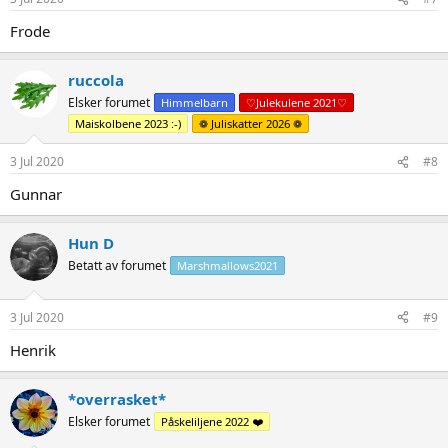
Frode
ruccola
Elsker forumet
Himmelbarn
♡Julekulene 2021♡
Maiskolbene 2023 :-)
❁ Juliskatter 2026 ❁
3 Jul 2020
#8
Gunnar
Hun D
Betatt av forumet
Marshmallows2021
3 Jul 2020
#9
Henrik
*overrasket*
Elsker forumet
Påskeliljene 2022 ❤️