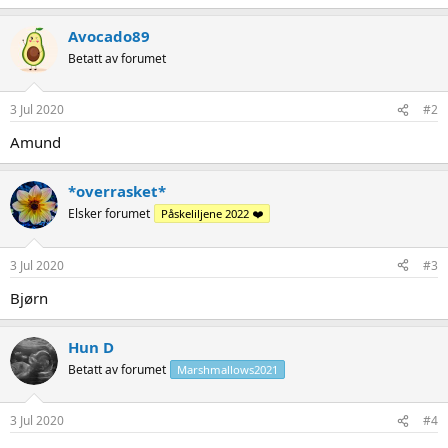
Avocado89
Betatt av forumet
3 Jul 2020
#2
Amund
*overrasket*
Elsker forumet
Påskeliljene 2022 ❤️
3 Jul 2020
#3
Bjørn
Hun D
Betatt av forumet
Marshmallows2021
3 Jul 2020
#4