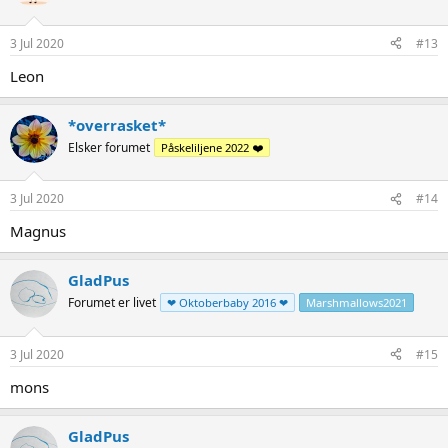
3 Jul 2020
#13
Leon
*overrasket*
Elsker forumet
Påskeliljene 2022 ❤️
3 Jul 2020
#14
Magnus
GladPus
Forumet er livet
❤ Oktoberbaby 2016 ❤
Marshmallows2021
3 Jul 2020
#15
mons
GladPus