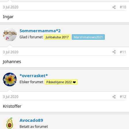
3 Jul 2020
#10
Ingar
Sommermamma*2
Glad i forumet
Julibaluba 2017
Marshmallows2021
3 Jul 2020
#11
Johannes
*overrasket*
Elsker forumet
Påskeliljene 2022 ❤️
3 Jul 2020
#12
Kristoffer
Avocado89
Betatt av forumet