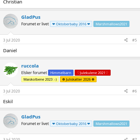
Christian
GladPus
Forumet er livet
❤ Oktoberbaby 2016 ❤
Marshmallows2021
3 Jul 2020
#5
Daniel
ruccola
Elsker forumet
Himmelbarn
♡Julekulene 2021♡
Maiskolbene 2023 :-)
❁ Juliskatter 2026 ❁
3 Jul 2020
#6
Eskil
GladPus
Forumet er livet
❤ Oktoberbaby 2016 ❤
Marshmallows2021
3 Jul 2020
#7