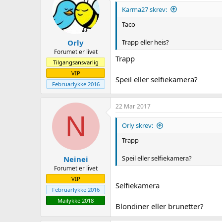
Karma27 skrev:
Taco
Trapp eller heis?
Orly
Forumet er livet
Trapp
Tilgangsansvarlig
VIP
Speil eller selfiekamera?
Februarlykke 2016
22 Mar 2017
N
Orly skrev:
Trapp
Speil eller selfiekamera?
Neinei
Forumet er livet
VIP
Selfiekamera
Februarlykke 2016
Mailykke 2018
Blondiner eller brunetter?