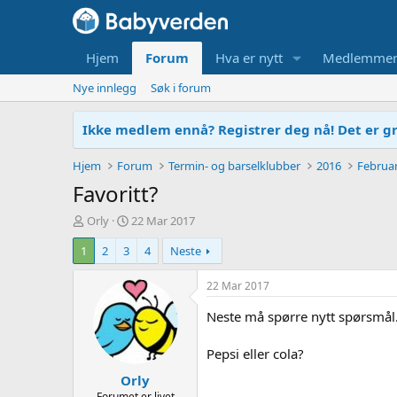
Hjem
Forum
Hva er nytt
Medlemme
Nye innlegg
Søk i forum
Ikke medlem ennå? Registrer deg nå! Det er gr
Hjem
Forum
Termin- og barselklubber
2016
Februa
Favoritt?
T
O
Orly
22 Mar 2017
r
p
1
2
3
4
Neste
å
p
d
r
s
e
22 Mar 2017
t
t
a
t
Neste må spørre nytt spørsmål
r
e
t
t
Pepsi eller cola?
e
Orly
r
Forumet er livet