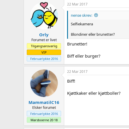
22 Mar 2017
nense skrev:
Selfiekamera
Blondiner eller brunetter?
Orly
Forumet er livet
Brunetter!
Tilgangsansvarlig
VIP
Biff eller burger?
Februarlykke 2016
22 Mar 2017
Biff!
Kjøttkaker eller kjøttboller?
MammatilC16
Elsker forumet
Februarlykke 2016
Marsboerne 20 18