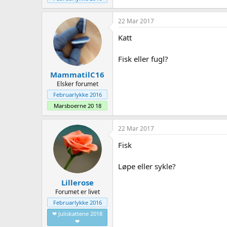
22 Mar 2017
Katt
Fisk eller fugl?
MammatilC16
Elsker forumet
Februarlykke 2016
Marsboerne 20 18
22 Mar 2017
Fisk
Løpe eller sykle?
Lillerose
Forumet er livet
Februarlykke 2016
❤ Juliskattene 2018
❤