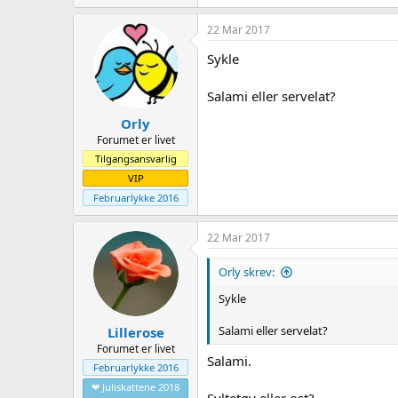
22 Mar 2017
Sykle
Salami eller servelat?
Orly
Forumet er livet
Tilgangsansvarlig
VIP
Februarlykke 2016
22 Mar 2017
Orly skrev:
Sykle
Salami eller servelat?
Lillerose
Forumet er livet
Salami.
Februarlykke 2016
❤ Juliskattene 2018
Syltetøy eller ost?