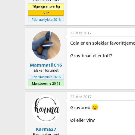
Tilgangsansvarlig
VIP
Februarlykke 2016
22 Mar 2017
Cola er en soleklar favoritt[emo
Grov brød eller loff?
MammatilC16
Elsker forumet
Februarlykke 2016
Marsboerne 20 18
22 Mar 2017
Grovbrød
Øl eller vin?
Karma27
Forumet er livet