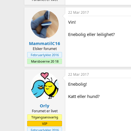
22 Mar 2017
Vin!
Enebolig eller leilighet?
MammatilC16
Elsker forumet
Februarlykke 2016
Marsboerne 20 18
22 Mar 2017
Enebolig!
Katt eller hund?
Orly
Forumet er livet
Tilgangsansvarlig
VIP
Februarlykke 2016