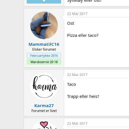
❤
22 Mar 2017
Ost
Pizza eller taco?
MammatilC16
Elsker forumet
Februarlykke 2016
Marsboerne 20 18
22 Mar 2017
Taco
Trapp eller heis?
Karma27
Forumet er livet
22 Mar 2017