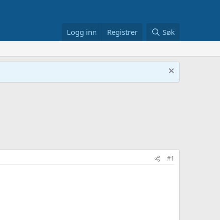
Logg inn
Registrer
Søk
#1