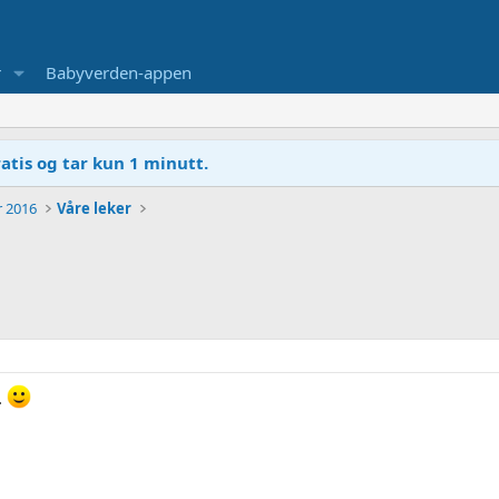
r
Babyverden-appen
atis og tar kun 1 minutt.
r 2016
Våre leker
.