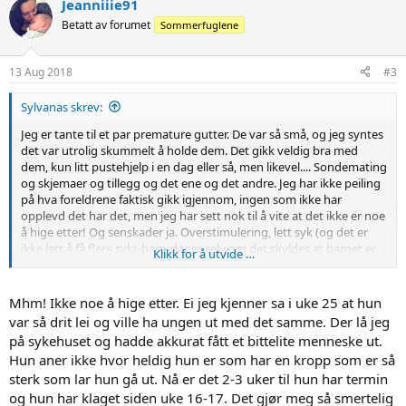
Jeanniiie91
Betatt av forumet
Sommerfuglene
13 Aug 2018
#3
Sylvanas skrev:
Jeg er tante til et par premature gutter. De var så små, og jeg syntes
det var utrolig skummelt å holde dem. Det gikk veldig bra med
dem, kun litt pustehjelp i en dag eller så, men likevel.... Sondemating
og skjemaer og tillegg og det ene og det andre. Jeg har ikke peiling
på hva foreldrene faktisk gikk igjennom, ingen som ikke har
opplevd det har det, men jeg har sett nok til å vite at det ikke er noe
å hige etter! Og senskader ja. Overstimulering, lett syk (og det er
ikke lett å få flere sykt-barn-dager selv om det skyldes at barnet er
Klikk for å utvide …
født prematurt), CP etc. Jeg leste en artikkel en gang som handlet
om at man så en sammenheng mellom lav fødselsvekt (under 2 kg)
og enkelte problemer som adhd eller andre lignende problemer.
Mhm! Ikke noe å hige etter. Ei jeg kjenner sa i uke 25 at hun
Hvem vil vel frivillig få barn med slike problemer? Man tenker ikke
var så drit lei og ville ha ungen ut med det samme. Der lå jeg
på konsekvensene av å gå inn for å få små barn!
på sykehuset og hadde akkurat fått et bittelite menneske ut.
Hun aner ikke hvor heldig hun er som har en kropp som er så
sterk som lar hun gå ut. Nå er det 2-3 uker til hun har termin
og hun har klaget siden uke 16-17. Det gjør meg så smertelig