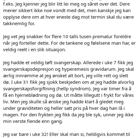
f.eks. Jeg kjenner jeg blir litt lei meg og såret over det. Dere
mener sikkert ikke noe vondt med det, men kanskje jeg kan
opplyse dere om at hver eneste dag mot termin skal du være
takknemlig for.
Jeg vet jeg snakker for flere 10 talls tusen prematur foreldre
når jeg forteller dette. For de tankene og følelsene man har, er
veldig reelt i en slik situasjon.
Jeg hadde et veldig tøft svangerskap. Allerede i uke 7 fikk jeg
svangerskapsdepresjon og hyperemesis gravidarum. Jeg skal
ærlig innrømme at jeg ønsket alt bort, jeg ville rett og slett
dø. I uke 31 fikk jeg sjokk beskjeden om at jeg hadde alvorlig
svangerskapsforgiftning (hellp syndrom). Jeg var timer fra å
få en hjerneblødning og dø. Ut måtte lillegutt i frykt for våres
liv. Men jeg skulle så ønske jeg hadde klart å gledet meg
under graviditeten og heller satt pris på hver dag han lå i
magen. For den frykten jeg fikk da jeg ble syk, unner jeg ikke
min verste fiende enn gang.
Jeg var bare i uke 32! Eller skal man si, heldigvis kommet til