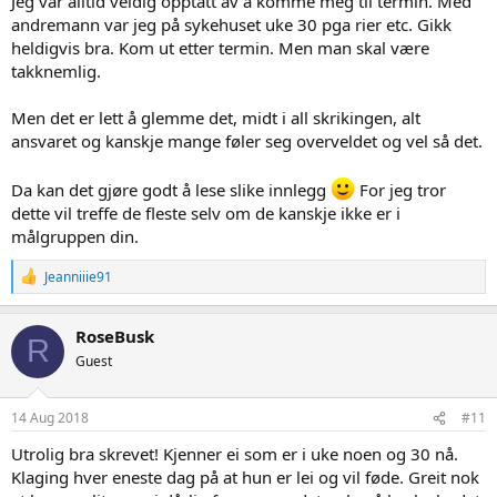
Jeg var alltid veldig opptatt av å komme meg til termin. Med
andremann var jeg på sykehuset uke 30 pga rier etc. Gikk
heldigvis bra. Kom ut etter termin. Men man skal være
takknemlig.
Men det er lett å glemme det, midt i all skrikingen, alt
ansvaret og kanskje mange føler seg overveldet og vel så det.
Da kan det gjøre godt å lese slike innlegg
For jeg tror
dette vil treffe de fleste selv om de kanskje ikke er i
målgruppen din.
R
Jeanniiie91
e
a
c
RoseBusk
R
t
Guest
i
o
n
s
14 Aug 2018
#11
:
Utrolig bra skrevet! Kjenner ei som er i uke noen og 30 nå.
Klaging hver eneste dag på at hun er lei og vil føde. Greit nok