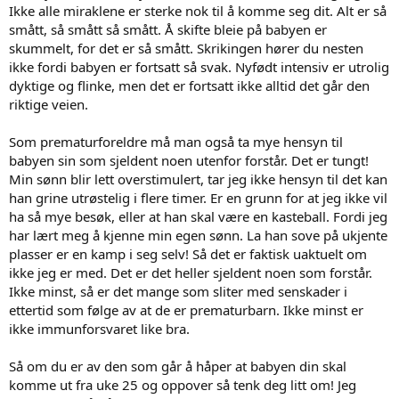
Ikke alle miraklene er sterke nok til å komme seg dit. Alt er så
smått, så smått så smått. Å skifte bleie på babyen er
skummelt, for det er så smått. Skrikingen hører du nesten
ikke fordi babyen er fortsatt så svak. Nyfødt intensiv er utrolig
dyktige og flinke, men det er fortsatt ikke alltid det går den
riktige veien.
Som prematurforeldre må man også ta mye hensyn til
babyen sin som sjeldent noen utenfor forstår. Det er tungt!
Min sønn blir lett overstimulert, tar jeg ikke hensyn til det kan
han grine utrøstelig i flere timer. Er en grunn for at jeg ikke vil
ha så mye besøk, eller at han skal være en kasteball. Fordi jeg
har lært meg å kjenne min egen sønn. La han sove på ukjente
plasser er en kamp i seg selv! Så det er faktisk uaktuelt om
ikke jeg er med. Det er det heller sjeldent noen som forstår.
Ikke minst, så er det mange som sliter med senskader i
ettertid som følge av at de er prematurbarn. Ikke minst er
ikke immunforsvaret like bra.
Så om du er av den som går å håper at babyen din skal
komme ut fra uke 25 og oppover så tenk deg litt om! Jeg