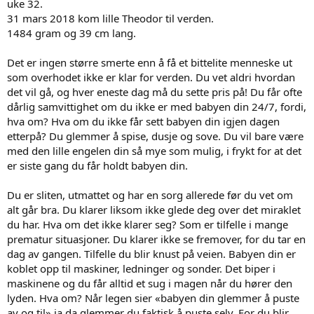
uke 32.
31 mars 2018 kom lille Theodor til verden.
1484 gram og 39 cm lang.
Det er ingen større smerte enn å få et bittelite menneske ut
som overhodet ikke er klar for verden. Du vet aldri hvordan
det vil gå, og hver eneste dag må du sette pris på! Du får ofte
dårlig samvittighet om du ikke er med babyen din 24/7, fordi,
hva om? Hva om du ikke får sett babyen din igjen dagen
etterpå? Du glemmer å spise, dusje og sove. Du vil bare være
med den lille engelen din så mye som mulig, i frykt for at det
er siste gang du får holdt babyen din.
Du er sliten, utmattet og har en sorg allerede før du vet om
alt går bra. Du klarer liksom ikke glede deg over det miraklet
du har. Hva om det ikke klarer seg? Som er tilfelle i mange
prematur situasjoner. Du klarer ikke se fremover, for du tar en
dag av gangen. Tilfelle du blir knust på veien. Babyen din er
koblet opp til maskiner, ledninger og sonder. Det biper i
maskinene og du får alltid et sug i magen når du hører den
lyden. Hva om? Når legen sier «babyen din glemmer å puste
av og til» ja da glemmer du faktisk å puste selv. For du blir