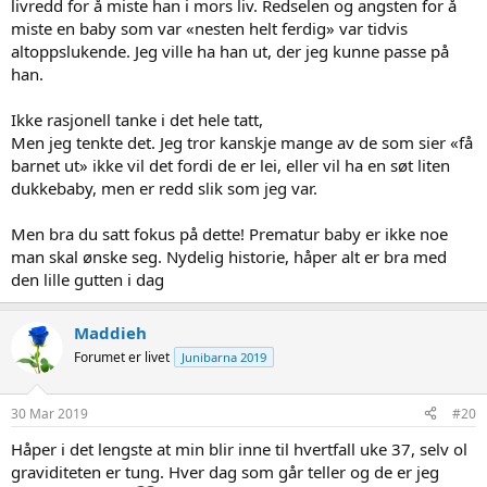
livredd for å miste han i mors liv. Redselen og angsten for å
miste en baby som var «nesten helt ferdig» var tidvis
altoppslukende. Jeg ville ha han ut, der jeg kunne passe på
han.
Ikke rasjonell tanke i det hele tatt,
Men jeg tenkte det. Jeg tror kanskje mange av de som sier «få
barnet ut» ikke vil det fordi de er lei, eller vil ha en søt liten
dukkebaby, men er redd slik som jeg var.
Men bra du satt fokus på dette! Prematur baby er ikke noe
man skal ønske seg. Nydelig historie, håper alt er bra med
den lille gutten i dag
Maddieh
Forumet er livet
Junibarna 2019
30 Mar 2019
#20
Håper i det lengste at min blir inne til hvertfall uke 37, selv ol
graviditeten er tung. Hver dag som går teller og de er jeg