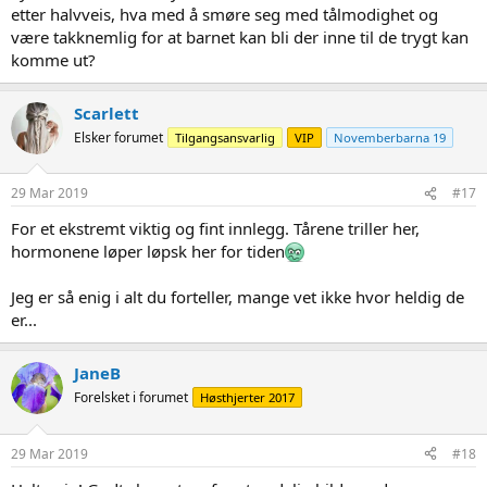
etter halvveis, hva med å smøre seg med tålmodighet og
være takknemlig for at barnet kan bli der inne til de trygt kan
komme ut?
Scarlett
Elsker forumet
Tilgangsansvarlig
VIP
Novemberbarna 19
29 Mar 2019
#17
For et ekstremt viktig og fint innlegg. Tårene triller her,
hormonene løper løpsk her for tiden
Jeg er så enig i alt du forteller, mange vet ikke hvor heldig de
er...
JaneB
Forelsket i forumet
Høsthjerter 2017
29 Mar 2019
#18