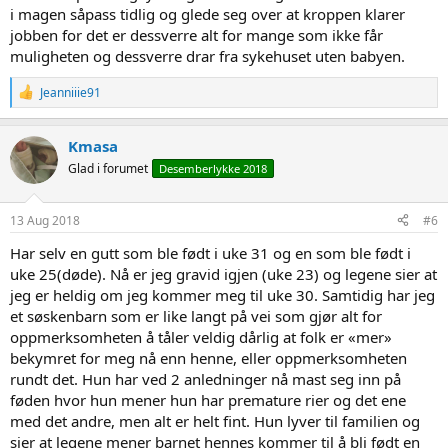
i magen såpass tidlig og glede seg over at kroppen klarer
bra. Du klarer liksom ikke glede deg over det miraklet du har. Hva
om det ikke klarer seg? Som er tilfelle i mange prematur situasjoner.
jobben for det er dessverre alt for mange som ikke får
Du klarer ikke se fremover, for du tar en dag av gangen. Tilfelle du
muligheten og dessverre drar fra sykehuset uten babyen.
blir knust på veien. Babyen din er koblet opp til maskiner, ledninger
og sonder. Det biper i maskinene og du får alltid et sug i magen når
R
Jeanniiie91
du hører den lyden. Hva om? Når legen sier «babyen din glemmer å
e
puste av og til» ja da glemmer du faktisk å puste selv. For du blir
a
c
livredd for at babyen din skal slutte å puste. Mange, som jeg fikk, får
Kmasa
t
et traume av alt som skjer. Som gjør at du får flashback hver eneste
Glad i forumet
Desemberlykke 2018
i
dag. Selvom babyen er frisk og fin. Jeg husker hvert eneste ord som
o
ble sagt, hver eneste tanke og følelse. Det gjør fortsatt så vondt.
n
s
13 Aug 2018
#6
Du må forvente å bo på sykehuset i flere dager – uker – måneder!
:
Du føler egentlig at sykehuset eier babyen din mens du er der. At du
Har selv en gutt som ble født i uke 31 og en som ble født i
bare låner din egen baby. Du må kanskje spørre om lov til å ha
uke 25(døde). Nå er jeg gravid igjen (uke 23) og legene sier at
familie på besøk, og det er ikke alltid det går bra. Du ønsket nok å
jeg er heldig om jeg kommer meg til uke 30. Samtidig har jeg
fullamme, men du må heller fullpumpe. Hvorfor? Fordi babyen din
et søskenbarn som er like langt på vei som gjør alt for
er for liten og sugesvak. Du må pumpe, pumpe, pumpe og pumpe
oppmerksomheten å tåler veldig dårlig at folk er «mer»
til du blir sår og mørbanket i brystene. For babyen din trenger den
rike og fete melken som bare du har. For mange så kommer ikke en
bekymret for meg nå enn henne, eller oppmerksomheten
gang melken, som også er en vond ting å komme gjennom.
rundt det. Hun har ved 2 anledninger nå mast seg inn på
føden hvor hun mener hun har premature rier og det ene
Hele garderoben til babyen som er i str 50 og 56 er det ofte flere
med det andre, men alt er helt fint. Hun lyver til familien og
måneder til du får brukt. Du må kanskje ned i str 38. Kanskje
sier at legene mener barnet hennes kommer til å bli født en
kommer babyen din aldri til å bruke 50 enn gang. Ikke alle