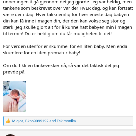
unner ingen å gå gjennom det jeg gjorde. Jeg var heldig, men
tankene som beskrevet over var der HVER dag, og kan fortsatt
være der i dag. Hver takknemlig for hver eneste dag babyen
din kan få inne i magen din, der den kan vokse seg stor og
sterk. Jeg skulle gjort alt for å kunne hatt babyen min i magen
til termin! Du er heldig om du får muligheten til det!
For verden utenfor er skummel for en liten baby. Men enda
skumlere for en liten prematur baby!
Om du fikk en tankevekker nå, så var det faktisk det jeg
prøvde på.
R
Migica
,
Bkno9099192
and
Eskimonika
e
a
c