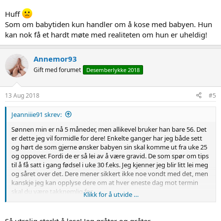
tanker burde ikke folk ha. Ønske seg et barn før termin ..
Huff
Som om babytiden kun handler om å kose med babyen. Hun
kan nok få et hardt møte med realiteten om hun er uheldig!
Annemor93
Gift med forumet
Desemberlykke 2018
13 Aug 2018
#5
Jeanniiie91 skrev:
Sønnen min er nå 5 måneder, men allikevel bruker han bare 56. Det
er dette jeg vil formidle for dere! Enkelte ganger har jeg både sett
og hørt de som gjerne ønsker babyen sin skal komme ut fra uke 25
og oppover. Fordi de er så lei av å være gravid. De som spør om tips
til å få satt i gang fødsel i uke 30 f.eks. Jeg kjenner jeg blir litt lei meg
og såret over det. Dere mener sikkert ikke noe vondt med det, men
kanskje jeg kan opplyse dere om at hver eneste dag mot termin
skal du være takknemlig for.
Klikk for å utvide …
Jeg vet jeg snakker for flere 10 talls tusen prematur foreldre når jeg
forteller dette. For de tankene og følelsene man har, er veldig reelt i