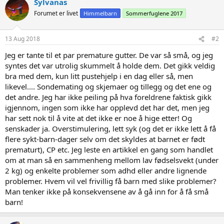
Sylvanas
t
Forumet er livet
Himmelbarn
Sommerfuglene 2017
i
o
n
s
13 Aug 2018
#2
:
Jeg er tante til et par premature gutter. De var så små, og jeg
syntes det var utrolig skummelt å holde dem. Det gikk veldig
bra med dem, kun litt pustehjelp i en dag eller så, men
likevel.... Sondemating og skjemaer og tillegg og det ene og
det andre. Jeg har ikke peiling på hva foreldrene faktisk gikk
igjennom, ingen som ikke har opplevd det har det, men jeg
har sett nok til å vite at det ikke er noe å hige etter! Og
senskader ja. Overstimulering, lett syk (og det er ikke lett å få
flere sykt-barn-dager selv om det skyldes at barnet er født
prematurt), CP etc. Jeg leste en artikkel en gang som handlet
om at man så en sammenheng mellom lav fødselsvekt (under
2 kg) og enkelte problemer som adhd eller andre lignende
problemer. Hvem vil vel frivillig få barn med slike problemer?
Man tenker ikke på konsekvensene av å gå inn for å få små
barn!