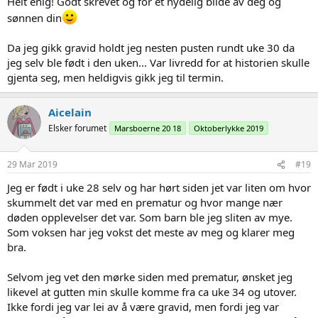
Helt enig! Godt skrevet og for et nydelig bilde av deg og
sønnen din
Da jeg gikk gravid holdt jeg nesten pusten rundt uke 30 da
jeg selv ble født i den uken... Var livredd for at historien skulle
gjenta seg, men heldigvis gikk jeg til termin.
Aicelain
Elsker forumet
Marsboerne 20 18
Oktoberlykke 2019
29 Mar 2019
#19
Jeg er født i uke 28 selv og har hørt siden jet var liten om hvor
skummelt det var med en prematur og hvor mange nær
døden opplevelser det var. Som barn ble jeg sliten av mye.
Som voksen har jeg vokst det meste av meg og klarer meg
bra.
Selvom jeg vet den mørke siden med prematur, ønsket jeg
likevel at gutten min skulle komme fra ca uke 34 og utover.
Ikke fordi jeg var lei av å være gravid, men fordi jeg var