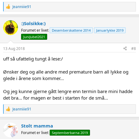
R
Jeanniiie91
e
a
c
:)Solsikke:)
t
Forumet er livet
Desemberskattene 2014
Januarlykke 2019
i
o
JuniJubel2021
n
s
13 Aug 2018
#8
:
uff så ufattelig tungt å lese:/
Ønsker deg og alle andre med premature barn all lykke og
glede i årene som kommer...
Og jeg kunne gjerne gått lengre enn termin bare mini hadde
det bra... for magen er best i starten for de små...
R
Jeanniiie91
e
a
c
Stolt mamma
t
Forumet er livet
Septemberbarna 2019
i
o