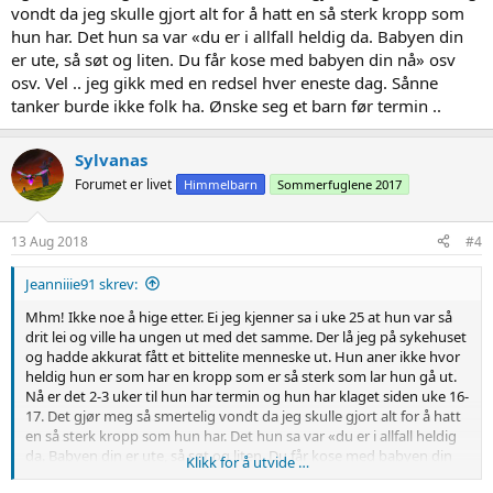
vondt da jeg skulle gjort alt for å hatt en så sterk kropp som
hun har. Det hun sa var «du er i allfall heldig da. Babyen din
er ute, så søt og liten. Du får kose med babyen din nå» osv
osv. Vel .. jeg gikk med en redsel hver eneste dag. Sånne
tanker burde ikke folk ha. Ønske seg et barn før termin ..
Sylvanas
Forumet er livet
Himmelbarn
Sommerfuglene 2017
13 Aug 2018
#4
Jeanniiie91 skrev:
Mhm! Ikke noe å hige etter. Ei jeg kjenner sa i uke 25 at hun var så
drit lei og ville ha ungen ut med det samme. Der lå jeg på sykehuset
og hadde akkurat fått et bittelite menneske ut. Hun aner ikke hvor
heldig hun er som har en kropp som er så sterk som lar hun gå ut.
Nå er det 2-3 uker til hun har termin og hun har klaget siden uke 16-
17. Det gjør meg så smertelig vondt da jeg skulle gjort alt for å hatt
en så sterk kropp som hun har. Det hun sa var «du er i allfall heldig
da. Babyen din er ute, så søt og liten. Du får kose med babyen din
Klikk for å utvide …
nå» osv osv. Vel .. jeg gikk med en redsel hver eneste dag. Sånne