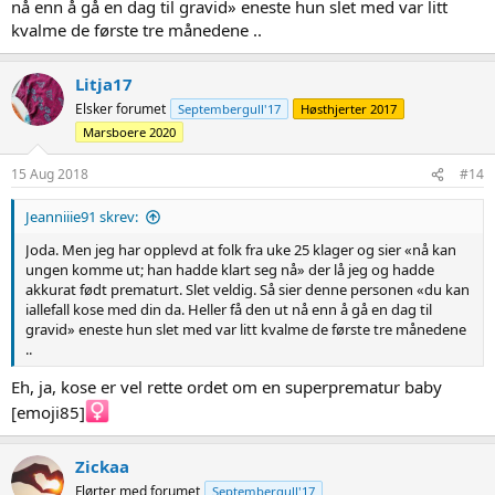
nå enn å gå en dag til gravid» eneste hun slet med var litt
kvalme de første tre månedene ..
Litja17
Elsker forumet
Septembergull'17
Høsthjerter 2017
Marsboere 2020
15 Aug 2018
#14
Jeanniiie91 skrev:
Joda. Men jeg har opplevd at folk fra uke 25 klager og sier «nå kan
ungen komme ut; han hadde klart seg nå» der lå jeg og hadde
akkurat født prematurt. Slet veldig. Så sier denne personen «du kan
iallefall kose med din da. Heller få den ut nå enn å gå en dag til
gravid» eneste hun slet med var litt kvalme de første tre månedene
..
Eh, ja, kose er vel rette ordet om en superprematur baby
[emoji85]‍
Zickaa
Flørter med forumet
Septembergull'17