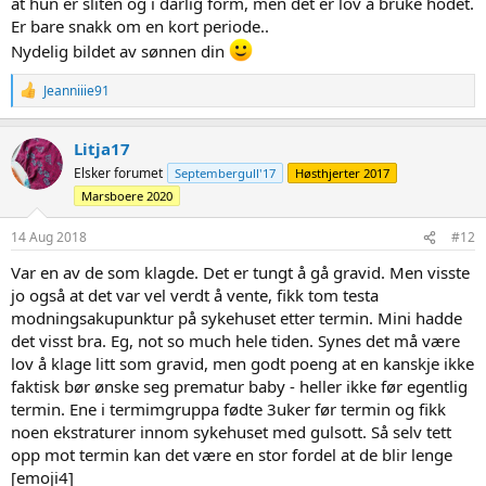
at hun er sliten og i dårlig form, men det er lov å bruke hodet.
Er bare snakk om en kort periode..
Nydelig bildet av sønnen din
R
Jeanniiie91
e
a
c
Litja17
t
Elsker forumet
Septembergull'17
Høsthjerter 2017
i
o
Marsboere 2020
n
s
14 Aug 2018
#12
:
Var en av de som klagde. Det er tungt å gå gravid. Men visste
jo også at det var vel verdt å vente, fikk tom testa
modningsakupunktur på sykehuset etter termin. Mini hadde
det visst bra. Eg, not so much hele tiden. Synes det må være
lov å klage litt som gravid, men godt poeng at en kanskje ikke
faktisk bør ønske seg prematur baby - heller ikke før egentlig
termin. Ene i termimgruppa fødte 3uker før termin og fikk
noen ekstraturer innom sykehuset med gulsott. Så selv tett
opp mot termin kan det være en stor fordel at de blir lenge
[emoji4]