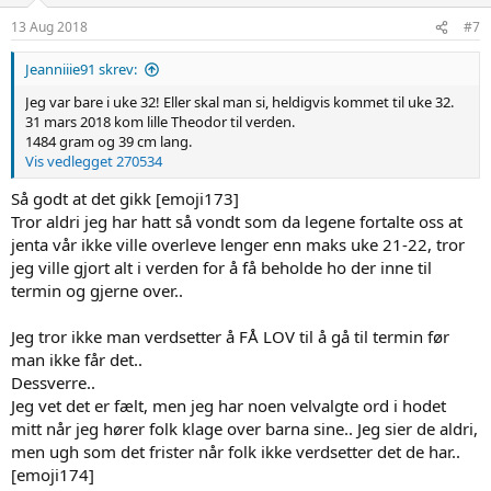
n
s
13 Aug 2018
#7
For verden utenfor er skummel for en liten baby. Men enda
:
skumlere for en liten prematur baby!
Jeanniiie91 skrev:
Om du fikk en tankevekker nå, så var det faktisk det jeg prøvde på.
Jeg var bare i uke 32! Eller skal man si, heldigvis kommet til uke 32.
31 mars 2018 kom lille Theodor til verden.
Vis vedlegget 270534
1484 gram og 39 cm lang.
Vis vedlegget 270534
Så godt at det gikk [emoji173]
Tror aldri jeg har hatt så vondt som da legene fortalte oss at
jenta vår ikke ville overleve lenger enn maks uke 21-22, tror
jeg ville gjort alt i verden for å få beholde ho der inne til
termin og gjerne over..
Jeg tror ikke man verdsetter å FÅ LOV til å gå til termin før
man ikke får det..
Dessverre..
Jeg vet det er fælt, men jeg har noen velvalgte ord i hodet
mitt når jeg hører folk klage over barna sine.. Jeg sier de aldri,
men ugh som det frister når folk ikke verdsetter det de har..
[emoji174]