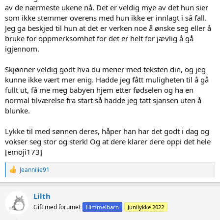
av de nærmeste ukene nå. Det er veldig mye av det hun sier
miraklene er sterke nok til å komme seg dit. Alt er så smått, så smått
så smått. Å skifte bleie på babyen er skummelt, for det er så smått.
som ikke stemmer overens med hun ikke er innlagt i så fall.
Skrikingen hører du nesten ikke fordi babyen er fortsatt så svak.
Jeg ga beskjed til hun at det er verken noe å ønske seg eller å
Nyfødt intensiv er utrolig dyktige og flinke, men det er fortsatt ikke
bruke for oppmerksomhet for det er helt for jævlig å gå
alltid det går den riktige veien.
igjennom.
Som prematurforeldre må man også ta mye hensyn til babyen sin
Skjønner veldig godt hva du mener med teksten din, og jeg
som sjeldent noen utenfor forstår. Det er tungt! Min sønn blir lett
overstimulert, tar jeg ikke hensyn til det kan han grine utrøstelig i
kunne ikke vært mer enig. Hadde jeg fått muligheten til å gå
flere timer. Er en grunn for at jeg ikke vil ha så mye besøk, eller at
fullt ut, få me meg babyen hjem etter fødselen og ha en
han skal være en kasteball. Fordi jeg har lært meg å kjenne min
normal tilværelse fra start så hadde jeg tatt sjansen uten å
egen sønn. La han sove på ukjente plasser er en kamp i seg selv! Så
blunke.
det er faktisk uaktuelt om ikke jeg er med. Det er det heller sjeldent
noen som forstår. Ikke minst, så er det mange som sliter med
Lykke til med sønnen deres, håper han har det godt i dag og
senskader i ettertid som følge av at de er prematurbarn. Ikke minst
er ikke immunforsvaret like bra.
vokser seg stor og sterk! Og at dere klarer dere oppi det hele
[emoji173]️
Så om du er av den som går å håper at babyen din skal komme ut
fra uke 25 og oppover så tenk deg litt om! Jeg unner ingen å gå
R
Jeanniiie91
gjennom det jeg gjorde. Jeg var heldig, men tankene som beskrevet
e
over var der HVER dag, og kan fortsatt være der i dag. Hver
a
c
takknemlig for hver eneste dag babyen din kan få inne i magen din,
Lilth
t
der den kan vokse seg stor og sterk. Jeg skulle gjort alt for å kunne
Gift med forumet
Himmelbarn
Junilykke 2022
i
hatt babyen min i magen til termin! Du er heldig om du får
o
muligheten til det!