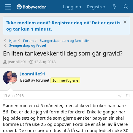
Logg inn
Registrer
Ikke medlem ennå? Registrer deg nå! Det er gratis
og tar kun 1 minutt.
Hjem
Forum
Svangerskap, barn og familieliv
Svangerskap og fødsel
En liten tankevekker til deg som går gravid?
T
O
Jeanniiie91
13 Aug 2018
r
p
å
p
Jeanniiie91
d
r
Betatt av forumet
Sommerfuglene
s
e
t
t
a
t
13 Aug 2018
#1
r
e
t
t
Sønnen min er nå 5 måneder, men allikevel bruker han bare
e
56. Det er dette jeg vil formidle for dere! Enkelte ganger har
r
jeg både sett og hørt de som gjerne ønsker babyen sin skal
komme ut fra uke 25 og oppover. Fordi de er så lei av å være
gravid. De som spør om tips til å få satt i gang fødsel i uke 30