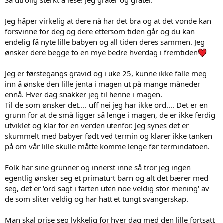
Så utrolig sterkt å lese! Jeg gråter og gråter.
en slik situasjon.
Jeg håper virkelig at dere nå har det bra og at det vonde kan
Jeg hadde et veldig tøft svangerskap. Allerede i uke 7 fikk jeg
forsvinne for deg og dere ettersom tiden går og du kan
svangerskapsdepresjon og hyperemesis gravidarum. Jeg skal ærlig
endelig få nyte lille babyen og all tiden deres sammen. Jeg
innrømme at jeg ønsket alt bort, jeg ville rett og slett dø. I uke 31
fikk jeg sjokk beskjeden om at jeg hadde alvorlig
ønsker dere begge to en mye bedre hverdag i fremtiden
svangerskapsforgiftning (hellp syndrom). Jeg var timer fra å få en
hjerneblødning og dø. Ut måtte lillegutt i frykt for våres liv. Men jeg
Jeg er førstegangs gravid og i uke 25, kunne ikke falle meg
skulle så ønske jeg hadde klart å gledet meg under graviditeten og
inn å ønske den lille jenta i magen ut på mange måneder
heller satt pris på hver dag han lå i magen. For den frykten jeg fikk
ennå. Hver dag snakker jeg til henne i magen.
da jeg ble syk, unner jeg ikke min verste fiende enn gang.
Til de som ønsker det.... uff nei jeg har ikke ord.... Det er en
Jeg var bare i uke 32! Eller skal man si, heldigvis kommet til uke 32.
grunn for at de små ligger så lenge i magen, de er ikke ferdig
31 mars 2018 kom lille Theodor til verden.
utviklet og klar for en verden utenfor. Jeg synes det er
1484 gram og 39 cm lang.
skummelt med babyer født ved termin og klarer ikke tanken
på om vår lille skulle måtte komme lenge før termindatoen.
Det er ingen større smerte enn å få et bittelite menneske ut som
overhodet ikke er klar for verden. Du vet aldri hvordan det vil gå, og
Folk har sine grunner og innerst inne så tror jeg ingen
hver eneste dag må du sette pris på! Du får ofte dårlig samvittighet
om du ikke er med babyen din 24/7, fordi, hva om? Hva om du ikke
egentlig ønsker seg et primaturt barn og alt det bærer med
får sett babyen din igjen dagen etterpå? Du glemmer å spise, dusje
seg, det er 'ord sagt i farten uten noe veldig stor mening' av
og sove. Du vil bare være med den lille engelen din så mye som
de som sliter veldig og har hatt et tungt svangerskap.
mulig, i frykt for at det er siste gang du får holdt babyen din.
Man skal prise seg lykkelig for hver dag med den lille fortsatt
Du er sliten, utmattet og har en sorg allerede før du vet om alt går