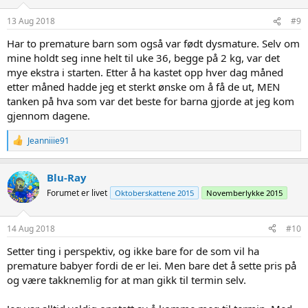
n
s
13 Aug 2018
#9
:
Har to premature barn som også var født dysmature. Selv om
mine holdt seg inne helt til uke 36, begge på 2 kg, var det
mye ekstra i starten. Etter å ha kastet opp hver dag måned
etter måned hadde jeg et sterkt ønske om å få de ut, MEN
tanken på hva som var det beste for barna gjorde at jeg kom
gjennom dagene.
R
Jeanniiie91
e
a
c
Blu-Ray
t
Forumet er livet
Oktoberskattene 2015
Novemberlykke 2015
i
o
n
s
14 Aug 2018
#10
:
Setter ting i perspektiv, og ikke bare for de som vil ha
premature babyer fordi de er lei. Men bare det å sette pris på
og være takknemlig for at man gikk til termin selv.