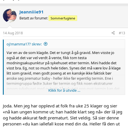
Jeanniiie91
Betatt av forumet
Sommerfuglene
14 Aug 2018
#13
oj!mamma17? skrev:
Var en av de som klagde. Det er tungt å gå gravid. Men visste jo
også at det var vel verdt å vente, fikk tom testa
modningsakupunktur på sykehuset etter termin. Mini hadde det
visst bra. Eg, not so much hele tiden. Synes det må være lov å klage
litt som gravid, men godt poeng at en kanskje ikke faktisk bør
ønske seg prematur baby - heller ikke før egentlig termin. Ene i
termimgruppa fødte 3uker før termin og fikk noen ekstraturer
innom sykehuset med gulsott. Så selv tett opp mot termin kan det
Klikk for å utvide …
være en stor fordel at de blir lenge [emoji4]
Joda. Men jeg har opplevd at folk fra uke 25 klager og sier
«nå kan ungen komme ut; han hadde klart seg nå» der lå jeg
og hadde akkurat født prematurt. Slet veldig. Så sier denne
personen «du kan iallefall kose med din da. Heller få den ut