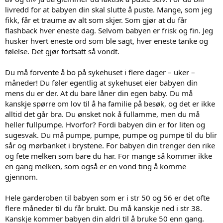
livredd for at babyen din skal slutte å puste. Mange, som jeg
fikk, får et traume av alt som skjer. Som gjør at du får
flashback hver eneste dag. Selvom babyen er frisk og fin. Jeg
husker hvert eneste ord som ble sagt, hver eneste tanke og
følelse. Det gjør fortsatt så vondt.
Du må forvente å bo på sykehuset i flere dager – uker –
måneder! Du føler egentlig at sykehuset eier babyen din
mens du er der. At du bare låner din egen baby. Du må
kanskje spørre om lov til å ha familie på besøk, og det er ikke
alltid det går bra. Du ønsket nok å fullamme, men du må
heller fullpumpe. Hvorfor? Fordi babyen din er for liten og
sugesvak. Du må pumpe, pumpe, pumpe og pumpe til du blir
sår og mørbanket i brystene. For babyen din trenger den rike
og fete melken som bare du har. For mange så kommer ikke
en gang melken, som også er en vond ting å komme
gjennom.
Hele garderoben til babyen som er i str 50 og 56 er det ofte
flere måneder til du får brukt. Du må kanskje ned i str 38.
Kanskje kommer babyen din aldri til å bruke 50 enn gang.