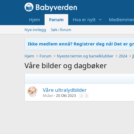
Hjem
Forum
Hva er nytt
Medlemme
Nye innlegg
Søk i forum
Ikke medlem ennå? Registrer deg nå! Det er gr
Hjem
Forum
Nyeste termin og barselklubber
2024
Våre bilder og dagbøker
Våre ultralydbilder
Mulan
20 Okt 2023
2
3