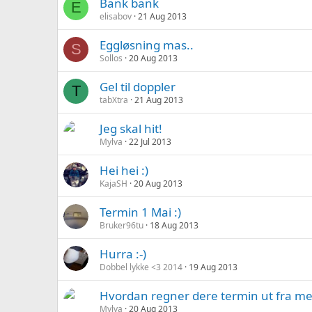
Bank bank
E
elisabov
21 Aug 2013
Eggløsning mas..
S
Sollos
20 Aug 2013
Gel til doppler
T
tabXtra
21 Aug 2013
Jeg skal hit!
Mylva
22 Jul 2013
Hei hei :)
KajaSH
20 Aug 2013
Termin 1 Mai :)
Bruker96tu
18 Aug 2013
Hurra :-)
Dobbel lykke <3 2014
19 Aug 2013
Hvordan regner dere termin ut fra m
Mylva
20 Aug 2013