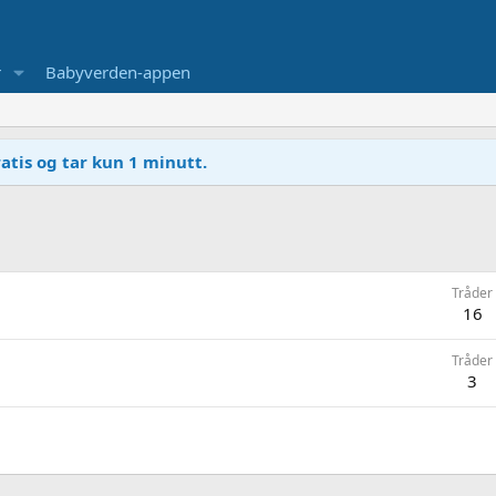
r
Babyverden-appen
atis og tar kun 1 minutt.
Tråder
16
Tråder
3