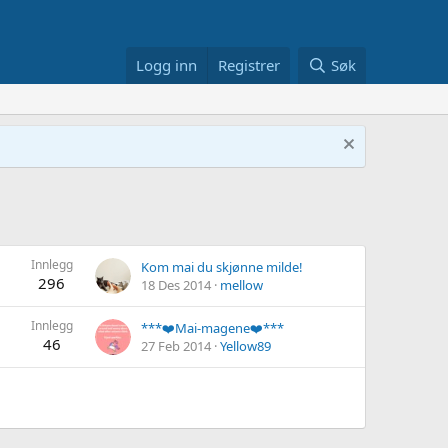
Logg inn
Registrer
Søk
Innlegg
Kom mai du skjønne milde!
296
18 Des 2014
mellow
Innlegg
***❤️Mai-magene❤️***
46
27 Feb 2014
Yellow89