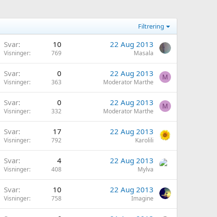
Filtrering
Svar
10
22 Aug 2013
Visninger
769
Masala
Svar
0
22 Aug 2013
M
Visninger
363
Moderator Marthe
Svar
0
22 Aug 2013
M
Visninger
332
Moderator Marthe
Svar
17
22 Aug 2013
Visninger
792
Karolili
Svar
4
22 Aug 2013
Visninger
408
Mylva
Svar
10
22 Aug 2013
Visninger
758
Imagine