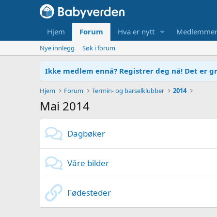
Hjem
Forum
Hva er nytt
Medlemme
Nye innlegg
Søk i forum
Ikke medlem ennå? Registrer deg nå! Det er gr
Hjem
Forum
Termin- og barselklubber
2014
Mai 2014
Dagbøker
Våre bilder
Fødesteder