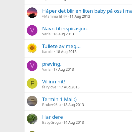
Håper det blir en liten baby på oss i m
¤Mamma til 4¤
11 Aug 2013
Navn til inspirasjon.
V
Varla
18 Aug 2013
Tullete av meg...
Karolili
18 Aug 2013
prøving.
V
Varla
17 Aug 2013
Vil inn hit!
F
fairylove
17 Aug 2013
Termin 1 Mai :)
Bruker96tu
18 Aug 2013
Har dere
BabyGrogu
14 Aug 2013