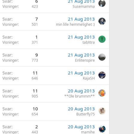
Svar
6
21 Aug 2013
Visninger
423
Susemamma
Svar
7
21 Aug 2013
Visninger
501
min lille hemmelighet :)
Svar
1
21 Aug 2013
T
Visninger
371
tabXtra
Svar
9
21 Aug 2013
Visninger
773
Enlitenspire
Svar
11
21 Aug 2013
Visninger
646
KajaSH
Svar
11
20 Aug 2013
Visninger
905
**Ole brummm**
Svar
10
20 Aug 2013
Visninger
654
Butterfly75
Svar
2
20 Aug 2013
Visninger
443
mamihe