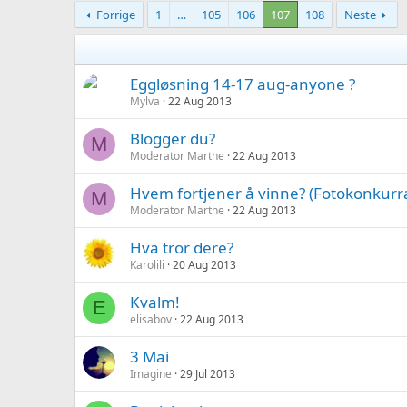
Forrige
1
…
105
106
107
108
Neste
Eggløsning 14-17 aug-anyone ?
Mylva
22 Aug 2013
Blogger du?
M
Moderator Marthe
22 Aug 2013
Hvem fortjener å vinne? (Fotokonkur
M
Moderator Marthe
22 Aug 2013
Hva tror dere?
Karolili
20 Aug 2013
Kvalm!
E
elisabov
22 Aug 2013
3 Mai
Imagine
29 Jul 2013