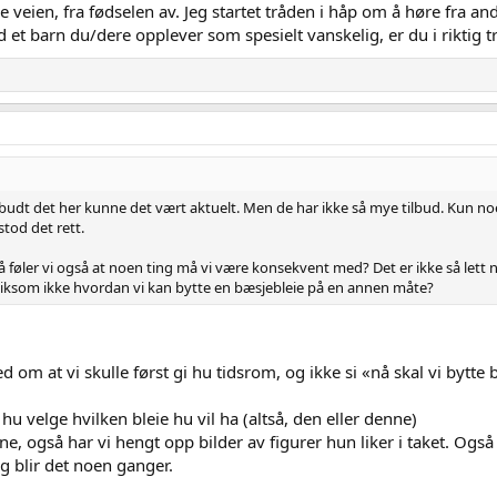
 veien, fra fødselen av. Jeg startet tråden i håp om å høre fra an
 et barn du/dere opplever som spesielt vanskelig, er du i riktig t
lbudt det her kunne det vært aktuelt. Men de har ikke så mye tilbud. Kun 
tod det rett.
føler vi også at noen ting må vi være konsekvent med? Det er ikke så lett når
t liksom ikke hvordan vi kan bytte en bæsjebleie på en annen måte?
ed om at vi skulle først gi hu tidsrom, og ikke si «nå skal vi bytt
 hu velge hvilken bleie hu vil ha (altså, den eller denne)
ne, også har vi hengt opp bilder av figurer hun liker i taket. Også
ng blir det noen ganger.