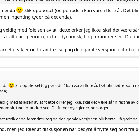
arn enda
Slik oppførsel (og perioder) kan vare i flere år. Det b
 men ingenting tyder på det enda).
veldig med følelsen av at "dette orker jeg ikke, skal det være så
t at alt går i perioder, det er dynamisk, ting forandrer seg. Du fin
 barnet utvikler og forandrer seg og den gamle versjonen blir bort
 enda
Slik oppførsel (og perioder) kan vare i flere år. Det blir bedre, som
nda).
dig med følelsen av at "dette orker jeg ikke, skal det være sånn restne av o
 dynamisk, ting forandrer seg. Du finner nye gleder, og sorger.
rnet utvikler og forandrer seg og den gamle versjonen blir borte. På godt og
ng, men jeg føler at diskusjonen har begynt å flytte seg bort fra 