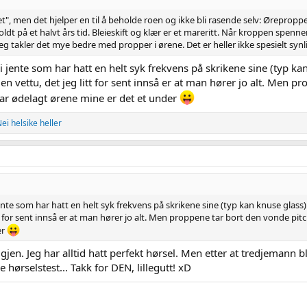
t", men det hjelper en til å beholde roen og ikke bli rasende selv: Ørepropper.
 holdt på et halvt års tid. Bleieskift og klær er et mareritt. Når kroppen spen
Jeg takler det mye bedre med propper i ørene. Det er heller ikke spesielt syn
ei jente som har hatt en helt syk frekvens på skrikene sine (typ ka
 vettu, det jeg litt for sent innså er at man hører jo alt. Men pr
har ødelagt ørene mine er det et under
ei helsike heller
jente som har hatt en helt syk frekvens på skrikene sine (typ kan knuse glass
t for sent innså er at man hører jo alt. Men proppene tar bort den vonde pitch
er
en. Jeg har alltid hatt perfekt hørsel. Men etter at tredjemann ble
 hørselstest... Takk for DEN, lillegutt! xD