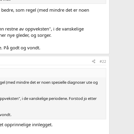
lir bedre, som regel (med mindre det er noen
nn restne av oppveksten", i de vanskelige
ner nye gleder, og sorger.
e. På godt og vondt.
#22
 regel (med mindre det er noen spesielle diagnoser ute og
ppveksten", i de vanskelige periodene. Forstod jo etter
 vondt.
det opprinnelige innlegget.