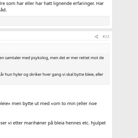
dre som har eller har hatt lignende erfaringer. Har
råd.
#23
noen samtaler med psykolog, men det er mer rettet mot de
 hun hyler og skriker hver gang vi skal bytte bleie, eller
e bleie» men bytte ut med «om to min (eller noe
 ser vi etter marihøner på bleia hennes etc. hjulpet