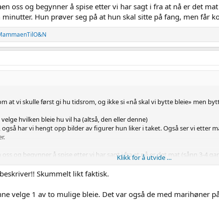
n oss og begynner å spise etter vi har sagt i fra at nå er det m
 minutter. Hun prøver seg på at hun skal sitte på fang, men får k
MammaenTilO&N
om at vi skulle først gi hu tidsrom, og ikke si «nå skal vi bytte bleie» men by
velge hvilken bleie hu vil ha (altså, den eller denne)
 også har vi hengt opp bilder av figurer hun liker i taket. Også ser vi etter 
r.
oss og begynner å spise etter vi har sagt i fra at nå er det mat (sånn 3-4 g
Klikk for å utvide …
g på at hun skal sitte på fang, men får konsekvent nei.
beskriver!! Skummelt likt faktisk.
enne velge 1 av to mulige bleie. Det var også de med marihøner p