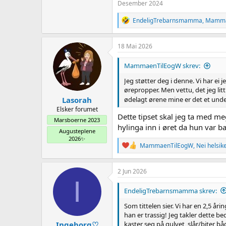
Desember 2024
R
EndeligTrebarnsmamma
,
Mamma
e
a
c
18 Mai 2026
t
i
MammaenTilEogW skrev:
o
n
Jeg støtter deg i denne. Vi har ei 
s
ørepropper. Men vettu, det jeg lit
:
Lasorah
ødelagt ørene mine er det et und
Elsker forumet
Dette tipset skal jeg ta med meg
Marsboerne 2023
hylinga inn i øret da hun var b
Augusteplene
2026✨
R
MammaenTilEogW
,
Nei helsike
e
a
c
2 Jun 2026
t
I
i
EndeligTrebarnsmamma skrev:
o
n
Som tittelen sier. Vi har en 2,5 å
s
han er trassig! Jeg takler dette b
:
kaster seg på gulvet, slår/biter bå
Ingeborg♡