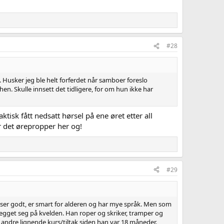
#28
). Husker jeg ble helt forferdet når samboer foreslo
en. Skulle innsett det tidligere, for om hun ikke har
tisk fått nedsatt hørsel på ene øret etter all
r det ørepropper her og!
#29
 spiser godt, er smart for alderen og har mye språk. Men som
 legget seg på kvelden. Han roper og skriker, tramper og
 og andre lignende kurs/tiltak siden han var 18 måneder.