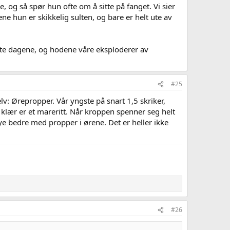
se, og så spør hun ofte om å sitte på fanget. Vi sier
ene hun er skikkelig sulten, og bare er helt ute av
verste dagene, og hodene våre eksploderer av
#25
elv: Ørepropper. Vår yngste på snart 1,5 skriker,
 og klær er et mareritt. Når kroppen spenner seg helt
ye bedre med propper i ørene. Det er heller ikke
#26