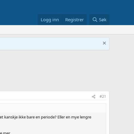
Logg inn
Registrer
Søk
#21
det kanskje ikke bare en periode? Eller en mye lengre
e mer.