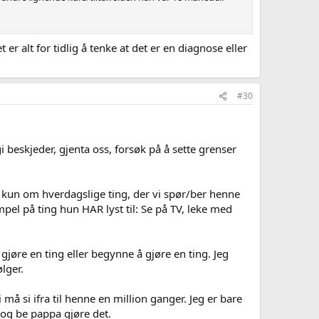
 er alt for tidlig å tenke at det er en diagnose eller
#30
gi beskjeder, gjenta oss, forsøk på å sette grenser
det kun om hverdagslige ting, der vi spør/ber henne
pel på ting hun HAR lyst til: Se på TV, leke med
gjøre en ting eller begynne å gjøre en ting. Jeg
lger.
vi må si ifra til henne en million ganger. Jeg er bare
 og be pappa gjøre det.