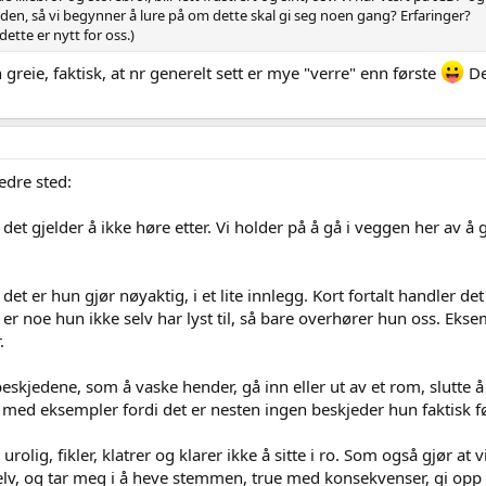
iden, så vi begynner å lure på om dette skal gi seg noen gang? Erfaringer?
dette er nytt for oss.)
n greie, faktisk, at nr generelt sett er mye "verre" enn første
Det
edre sted:
 det gjelder å ikke høre etter. Vi holder på å gå i veggen her av å 
det er hun gjør nøyaktig, i et lite innlegg. Kort fortalt handler 
r noe hun ikke selv har lyst til, så bare overhører hun oss. Eksem
.
eskjedene, som å vaske hender, gå inn eller ut av et rom, slutte å 
med eksempler fordi det er nesten ingen beskjeder hun faktisk fø
 urolig, fikler, klatrer og klarer ikke å sitte i ro. Som også gjør at 
 selv, og tar meg i å heve stemmen, true med konsekvenser, gi opp