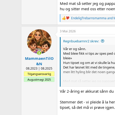
Med mat så setter jeg og pappae
hu og sitter med oss etter noen
R
EndeligTrebarnsmamma
and
e
a
c
3 Mai 2026
t
i
Regnbuebarnnr2 skrev:
o
n
Vår er og sånn.
s
Med bleie fikk vi tips av spes ped 
:
bleie»
MammaenTilO
Hun tipset og om at vi skulle la hu 
&N
Det har løsnet litt med de tingene,
08.2023 | 08.2025
men litt hyling blir det noen gange
Tilgangsansvarlig
Augustmagi 2025
Med mat så setter jeg og pappaen 
etter noen minutter. Hun prøver se
Vår 2-åring er akkurat sånn du 
Stemmer det - vi pleide å la h
tipset, så det må vi prøve igjen.