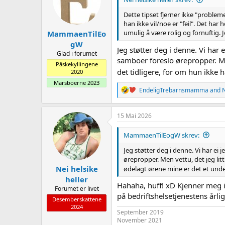
o
n
Dette tipset fjerner ikke "probleme
s
han ikke vil/noe er "feil". Det har
:
umulig å være rolig og fornuftig. 
MammaenTilEo
gW
Jeg støtter deg i denne. Vi har 
Glad i forumet
samboer foreslo ørepropper. Men
Påskekyllingene
det tidligere, for om hun ikke 
2020
Marsboerne 2023
R
EndeligTrebarnsmamma
and
N
e
a
c
15 Mai 2026
t
i
MammaenTilEogW skrev:
o
n
Jeg støtter deg i denne. Vi har ei 
s
ørepropper. Men vettu, det jeg lit
:
Nei helsike
ødelagt ørene mine er det et und
heller
Hahaha, huff! xD Kjenner meg igj
Forumet er livet
på bedriftshelsetjenestens årlige
Desemberskattene
2024
September 2019
November 2021