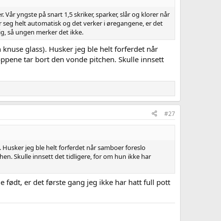
 Vår yngste på snart 1,5 skriker, sparker, slår og klorer når
ner seg helt automatisk og det verker i øregangene, er det
lig, så ungen merker det ikke.
n knuse glass). Husker jeg ble helt forferdet når
oppene tar bort den vonde pitchen. Skulle innsett
#27
). Husker jeg ble helt forferdet når samboer foreslo
en. Skulle innsett det tidligere, for om hun ikke har
 født, er det første gang jeg ikke har hatt full pott