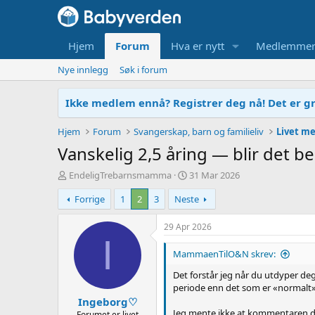
Hjem
Forum
Hva er nytt
Medlemme
Nye innlegg
Søk i forum
Ikke medlem ennå? Registrer deg nå! Det er gr
Hjem
Forum
Svangerskap, barn og familieliv
Livet me
Vanskelig 2,5 åring — blir det be
T
O
EndeligTrebarnsmamma
31 Mar 2026
r
p
Forrige
1
2
3
Neste
å
p
d
r
s
e
29 Apr 2026
t
t
I
a
t
MammaenTilO&N skrev:
r
e
Det forstår jeg når du utdyper deg
t
t
periode enn det som er «normalt»
e
Ingeborg♡
r
Jeg mente ikke at kommentaren di
Forumet er livet