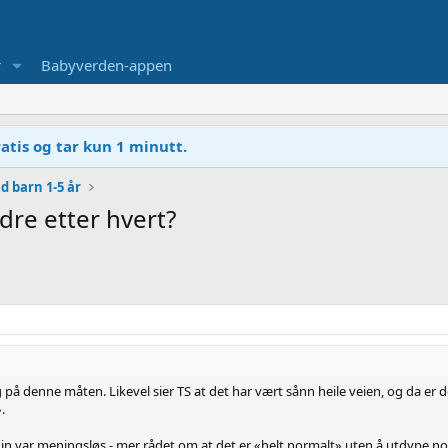
r
Babyverden-appen
atis og tar kun 1 minutt.
d barn 1-5 år
dre etter hvert?
 på denne måten. Likevel sier TS at det har vært sånn heile veien, og da er 
.
n var meningsløs - mer rådet om at det er «helt normalt» uten å utdype no