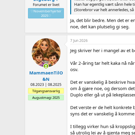
Han har egentlig vært sånn hele t
Forumet er livet
(Storebror var helt annerledes, så 
♡Novemberhjerter
2025♡
Ja, det blir bedre. Men det er e
noe, det kan plutselig gi seg.
7 Jun 2026
Jeg skriver her i mangel av et b
Vår 2-åring tar helt kaka nå når
osv.
MammaenTilO
&N
Det er vanskelig å beskrive hva 
08.2023 | 08.2025
om å gjøre noe, og dersom det e
Tilgangsansvarlig
Duplo eller gå ut på lekeplasser
Augustmagi 2025
Det verste er de helt konkrete b
syns det er vanskelig å komme 
I tillegg virker hun så kroppslig
så utrolig lei av å gjenta meg