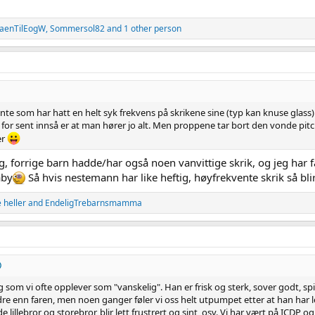
enTilEogW
,
Sommersol82
and 1 other person
jente som har hatt en helt syk frekvens på skrikene sine (typ kan knuse glass
t for sent innså er at man hører jo alt. Men proppene tar bort den vonde pitch
er
, forrige barn hadde/har også noen vanvittige skrik, og jeg har fak
aby
Så hvis nestemann har like heftig, høyfrekvente skrik så bli
 heller
and
EndeligTrebarnsmamma
ring som vi ofte opplever som "vanskelig". Han er frisk og sterk, sover godt,
edre enn faren, men noen ganger føler vi oss helt utpumpet etter at han har
de lillebror og storebror, blir lett frustrert og sint, osv. Vi har vært på ICDP