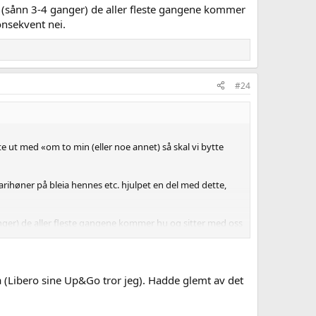
at (sånn 3-4 ganger) de aller fleste gangene kommer
onsekvent nei.
#24
tte ut med «om to min (eller noe annet) så skal vi bytte
marihøner på bleia hennes etc. hjulpet en del med dette,
anger) de aller fleste gangene kommer hu og sitter med oss
å (Libero sine Up&Go tror jeg). Hadde glemt av det