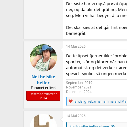
Det siste har vi også prøvd (gøy
nei, og da blir det gråting. Men
seg. Men vi har begynt å ta med
Det skal sies at det går fint no
barnegråt.
14 Mai 2026
Dette tipset fjerner ikke "probl
sparker, slår og klorer når han 
automatisk og det verker i øreg
spesielt synlig, så ungen merke
Nei helsike
heller
September 2019
November 2021
Forumet er livet
Desember 2024
Desemberskattene
2024
R
EndeligTrebarnsmamma
and
Ma
e
a
c
14 Mai 2026
t
i
Nei helsike heller skrev: