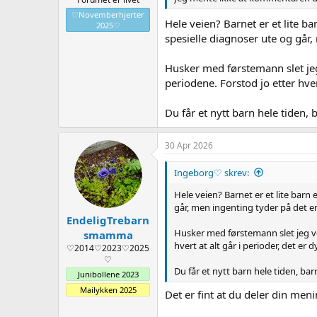
♡Novemberhjerter
Hele veien? Barnet er et lite b
2025♡
spesielle diagnoser ute og går,
Husker med førstemann slet jeg 
periodene. Forstod jo etter hver
Du får et nytt barn hele tiden,
30 Apr 2026
Ingeborg♡ skrev:
Hele veien? Barnet er et lite barn
går, men ingenting tyder på det e
EndeligTrebarn
Husker med førstemann slet jeg vel
smamma
hvert at alt går i perioder, det er
♡2014♡2023♡2025
♡
Du får et nytt barn hele tiden, ba
Junibollene 2023
Mailykken 2025
Det er fint at du deler din meni