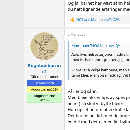
Og ja, barnet har vært sånn hele
du hatt lignende erfaringer med
R
HCS
and
MammaenTilO&N
e
a
c
2 Mai 2026
t
i
MammaenTilO&N skrev:
o
n
Aah, hvis helsestasjonen hadde ti
s
med fødselsdepresjon hvis jeg fors
:
Regnbuebarnn
Vi prøver å velge kampene, men så 
r2
ta på klær, eller spise middag. Ve
Gift med forumet
Himmelbarn
Augustbarna2024
Vår er og sånn.
Augusteplene
Med bleie fikk vi tips av spes p
2026✨
annet) så skal vi bytte bleie»
Hun tipset og om at vi skulle la
Det har løsnet litt med de tinge
en del med dette, men litt hyli