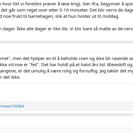
 hvor likt vi foreldre prøver å løse ting). Sier ifra, begynner å spi
 det går som regel over etter 5-10 minutter. Det blir verre de dag
 noe frukt til barnehagen, slik at hun holder ut til middag.
en dager. Ikke alle dager er like ille. Vi blir bare så matte av de 
emet", men det hjelper en til å beholde roen og ikke bli rasende s
ikke vil/noe er "feil". Det har holdt på et halvt års tid. Bleieskift
angene, er det umulig å være rolig og fornuftig. Jeg takler det m
r det ikke.
mmaenTilO&N