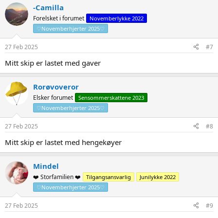
-Camilla
Forelsket i forumet
Novemberlykke 2022
♡Novemberhjerter 2025♡
27 Feb 2025
#7
Mitt skip er lastet med gaver
Rorøvoveror
Elsker forumet
Sensommerskattene 2023
♡Novemberhjerter 2025♡
27 Feb 2025
#8
Mitt skip er lastet med hengekøyer
Mindel
❤️ Storfamilien ❤️
Tilgangsansvarlig
Junilykke 2022
♡Novemberhjerter 2025♡
27 Feb 2025
#9