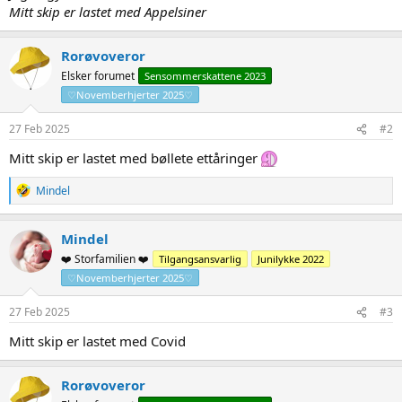
Mitt skip er lastet med Appelsiner
Rorøvoveror
Elsker forumet
Sensommerskattene 2023
♡Novemberhjerter 2025♡
27 Feb 2025
#2
Mitt skip er lastet med bøllete ettåringer
R
Mindel
e
a
c
Mindel
t
❤️ Storfamilien ❤️
Tilgangsansvarlig
Junilykke 2022
i
o
♡Novemberhjerter 2025♡
n
s
27 Feb 2025
#3
:
Mitt skip er lastet med Covid
Rorøvoveror