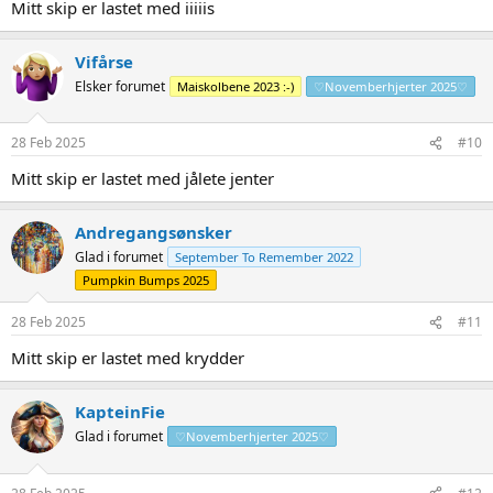
Mitt skip er lastet med iiiiis
Vifårse
Elsker forumet
Maiskolbene 2023 :-)
♡Novemberhjerter 2025♡
28 Feb 2025
#10
Mitt skip er lastet med jålete jenter
Andregangsønsker
Glad i forumet
September To Remember 2022
Pumpkin Bumps 2025
28 Feb 2025
#11
Mitt skip er lastet med krydder
KapteinFie
Glad i forumet
♡Novemberhjerter 2025♡