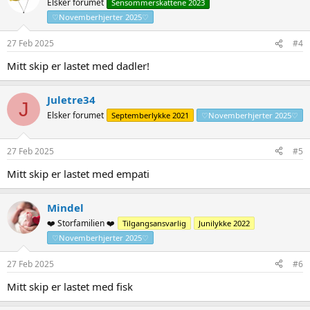
Elsker forumet
Sensommerskattene 2023
♡Novemberhjerter 2025♡
27 Feb 2025
#4
Mitt skip er lastet med dadler!
Juletre34
J
Elsker forumet
Septemberlykke 2021
♡Novemberhjerter 2025♡
27 Feb 2025
#5
Mitt skip er lastet med empati
Mindel
❤️ Storfamilien ❤️
Tilgangsansvarlig
Junilykke 2022
♡Novemberhjerter 2025♡
27 Feb 2025
#6
Mitt skip er lastet med fisk