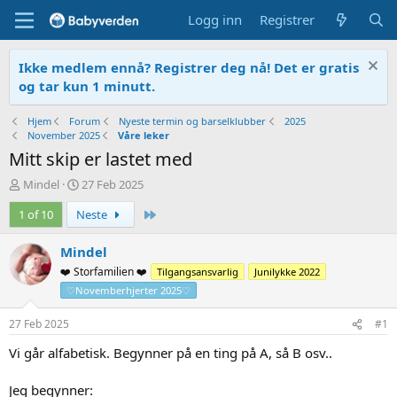
Logg inn
Registrer
Ikke medlem ennå? Registrer deg nå! Det er gratis
og tar kun 1 minutt.
Hjem
Forum
Nyeste termin og barselklubber
2025
November 2025
Våre leker
Mitt skip er lastet med
T
O
Mindel
27 Feb 2025
r
p
Siste
1 of 10
Neste
å
p
d
r
s
e
Mindel
t
t
❤️ Storfamilien ❤️
Tilgangsansvarlig
Junilykke 2022
a
t
♡Novemberhjerter 2025♡
r
e
t
t
27 Feb 2025
#1
e
r
Vi går alfabetisk. Begynner på en ting på A, så B osv..
Jeg begynner: