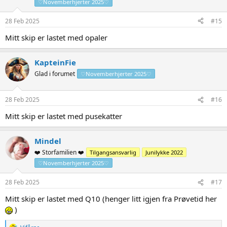
♡Novemberhjerter 2025♡
28 Feb 2025
#15
Mitt skip er lastet med opaler
KapteinFie
Glad i forumet
♡Novemberhjerter 2025♡
28 Feb 2025
#16
Mitt skip er lastet med pusekatter
Mindel
❤️ Storfamilien ❤️
Tilgangsansvarlig
Junilykke 2022
♡Novemberhjerter 2025♡
28 Feb 2025
#17
Mitt skip er lastet med Q10 (henger litt igjen fra Prøvetid her
)
R