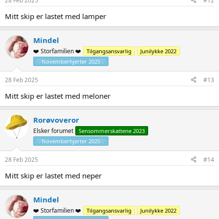
28 Feb 2025
#12
Mitt skip er lastet med lamper
Mindel
❤️ Storfamilien ❤️
Tilgangsansvarlig
Junilykke 2022
♡Novemberhjerter 2025♡
28 Feb 2025
#13
Mitt skip er lastet med meloner
Rorøvoveror
Elsker forumet
Sensommerskattene 2023
♡Novemberhjerter 2025♡
28 Feb 2025
#14
Mitt skip er lastet med neper
Mindel
❤️ Storfamilien ❤️
Tilgangsansvarlig
Junilykke 2022