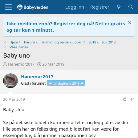
Logg inn
Registrer
Ikke medlem ennå? Registrer deg nå! Det er gratis
og tar kun 1 minutt.
Hjem
Forum
Termin- og barselklubber
2018
Juli 2018
Våre bilder
Baby uno
T
O
Hønemor2017
20 Mar 2019
r
p
å
p
Hønemor2017
d
r
Glad i forumet
❤ Juliskattene 2018 ❤
s
e
t
t
a
t
20 Mar 2019
#1
r
e
t
t
Baby-Uno!
e
r
Se på det siste bildet i kommentarfeltet og legg ut et av din
lille som har en felles ting med bildet før! Kan være for
eksempel lue, blå himmel i bakgrunnen osv