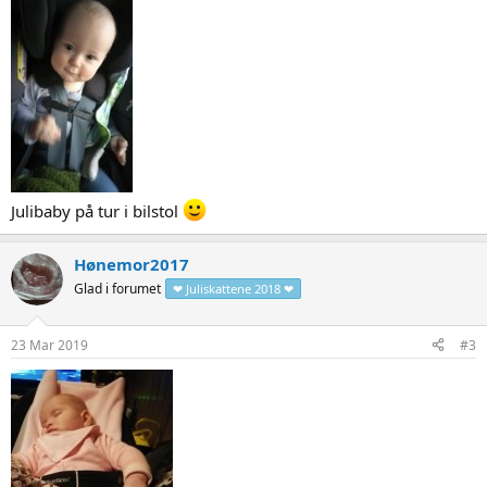
Julibaby på tur i bilstol
Hønemor2017
Glad i forumet
❤ Juliskattene 2018 ❤
23 Mar 2019
#3