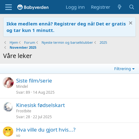
Logg inn
Registrer
Ikke medlem ennå? Registrer deg nå! Det er gratis
og tar kun 1 minutt.
Hjem
Forum
Nyeste termin og barselklubber
2025
November 2025
Våre leker
Filtrering
Siste film/serie
Mindel
Svar
89
14 Aug 2025
Kinesisk fødselskart
Frostbite
Svar
28
22 Jul 2025
Hva ville du gjort hvis...?
vo