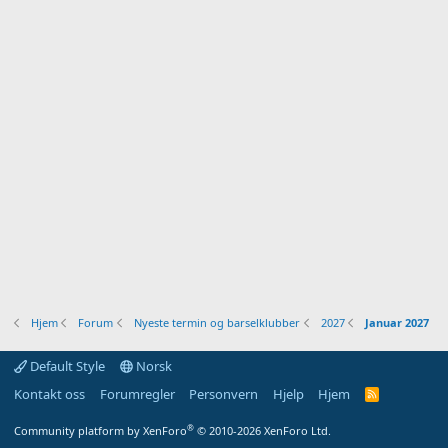
Hjem
Forum
Nyeste termin og barselklubber
2027
Januar 2027
Default Style
Norsk
Kontakt oss
Forumregler
Personvern
Hjelp
Hjem
R
S
S
®
Community platform by XenForo
© 2010-2026 XenForo Ltd.